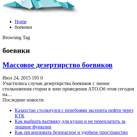
Home
боевики
Browsing Tag
боевики
Массовое дезертирство боевиков
Июл 24, 2015
195
0
Участились случаи дезертирства боевиков с линии
столкновения сторон в зоне проведения АТО.Об этом сегодня
на…
Последние новости
Казахстан столкнулся с перебоями экспорта нефти через
КТК
Как выбрать вытяжку для кухни и не переплатить за
лишние функции
Как организовать безопасное и удобное пространство