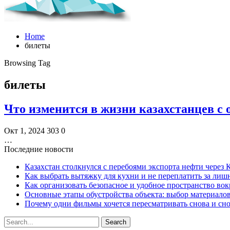
Home
билеты
Browsing Tag
билеты
Что изменится в жизни казахстанцев с 
Окт 1, 2024
303
0
…
Последние новости
Казахстан столкнулся с перебоями экспорта нефти через
Как выбрать вытяжку для кухни и не переплатить за ли
Как организовать безопасное и удобное пространство вок
Основные этапы обустройства объекта: выбор материало
Почему одни фильмы хочется пересматривать снова и сн