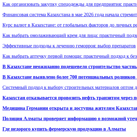
Как организовать закупку спецодежды для предприятия: практ
Финансовая система Казахстана в мае 2026 года начала стреми
Курс валют в Казахстане: от глобальных факторов до личных 
Как выбрать омолаживающий крем для лица: практичный подхо
Эффективные подходы к лечению геморроя: выбор препаратов
Как выбрать аптечку первой помощи: практичный подход к бе
В Казахстане неожиданно подешевело строительство частн
В Казахстане выявлено более 700 потенциальных родников 
Системный подход к выбору строительных материалов оптом д
Казахстан отказывается провозить нефть транзитом через 
Медицина Германии открыта и доступна жителям Казахста
Полиция Алматы проверяет информацию о возможной утеч
Где недорого купить фермерскую продукцию в Алматы