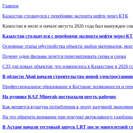
Главное
Казахстан столкнулся с перебоями экспорта нефти через КТК
Казахстан в июле и начале августа 2026 года был вынужден со
Казахстан столкнулся с перебоями экспорта нефти через К
Основные этапы обустройства объекта: выбор материалов, мо
Почему одни фильмы хочется пересматривать снова и снова
СЗЗ для новых объектов: что изменилось в Казахстане в 2026 г
В области Абай начали строительство новой электростанции
Профессиональное образование в Костанае: возможности и пе
На руднике KAZ Minerals пострадали шесть рабочих
Как меняется культура потребления в эпоху разумной экономии
На что обратить внимание при покупке автоклавного газоблока
В Астане начали тестовый запуск LRT после многолетней с