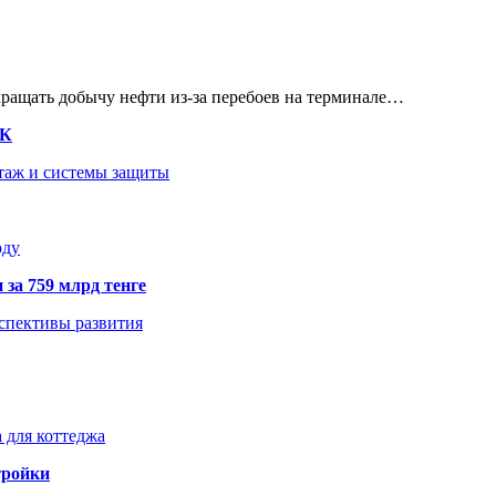
кращать добычу нефти из-за перебоев на терминале…
ТК
нтаж и системы защиты
оду
 за 759 млрд тенге
рспективы развития
 для коттеджа
тройки