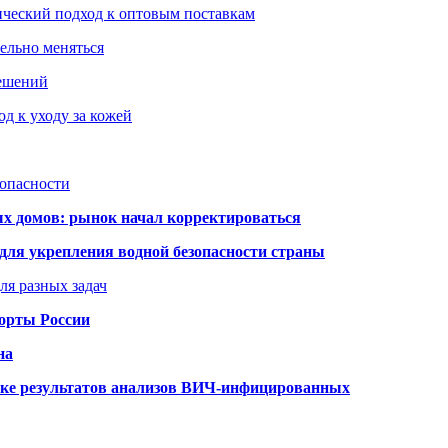
ический подход к оптовым поставкам
тельно меняться
решений
д к уходу за кожей
зопасности
ых домов: рынок начал корректироваться
для укрепления водной безопасности страны
ля разных задач
порты России
на
ке результатов анализов ВИЧ-инфицированных