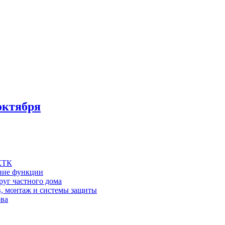
октября
 КТК
шние функции
руг частного дома
в, монтаж и системы защиты
ова