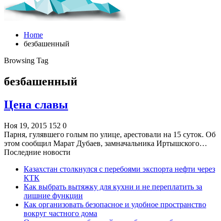
Home
безбашенный
Browsing Tag
безбашенный
Цена славы
Ноя 19, 2015
152
0
Парня, гулявшего голым по улице, арестовали на 15 суток. Об
этом сообщил Марат Дубаев, замначальника Иртышского…
Последние новости
Казахстан столкнулся с перебоями экспорта нефти через
КТК
Как выбрать вытяжку для кухни и не переплатить за
лишние функции
Как организовать безопасное и удобное пространство
вокруг частного дома