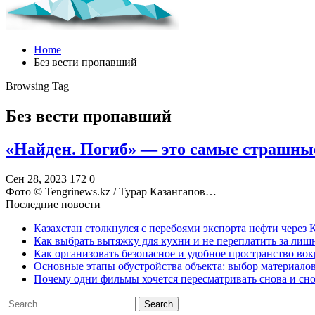
Home
Без вести пропавший
Browsing Tag
Без вести пропавший
«Найден. Погиб» — это самые страшны
Сен 28, 2023
172
0
Фото ©️ Tengrinews.kz / Турар Казангапов…
Последние новости
Казахстан столкнулся с перебоями экспорта нефти через
Как выбрать вытяжку для кухни и не переплатить за ли
Как организовать безопасное и удобное пространство вок
Основные этапы обустройства объекта: выбор материало
Почему одни фильмы хочется пересматривать снова и сн