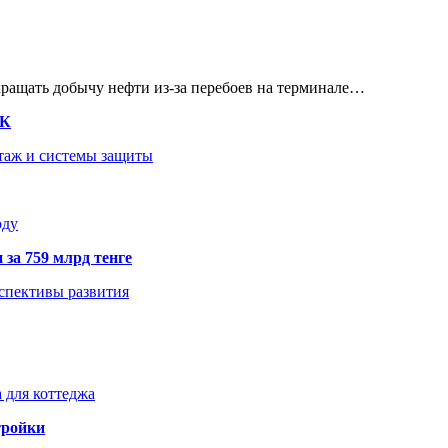
кращать добычу нефти из-за перебоев на терминале…
ТК
нтаж и системы защиты
оду
 за 759 млрд тенге
рспективы развития
 для коттеджа
тройки