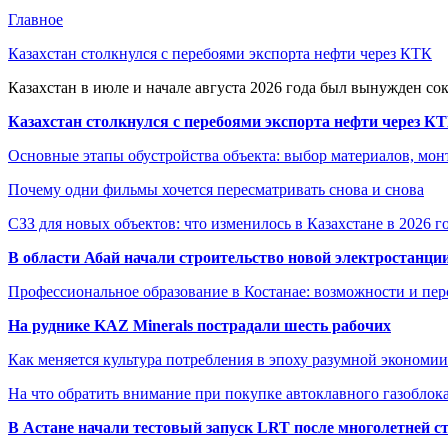
Главное
Казахстан столкнулся с перебоями экспорта нефти через КТК
Казахстан в июле и начале августа 2026 года был вынужден со
Казахстан столкнулся с перебоями экспорта нефти через К
Основные этапы обустройства объекта: выбор материалов, мо
Почему одни фильмы хочется пересматривать снова и снова
СЗЗ для новых объектов: что изменилось в Казахстане в 2026 г
В области Абай начали строительство новой электростанции
Профессиональное образование в Костанае: возможности и пе
На руднике KAZ Minerals пострадали шесть рабочих
Как меняется культура потребления в эпоху разумной экономии
На что обратить внимание при покупке автоклавного газоблока
В Астане начали тестовый запуск LRT после многолетней с