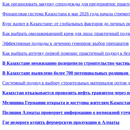
Как организовать закупку спецодежды для предприятия: практ
Финансовая система Казахстана в мае 2026 года начала стреми
Курс валют в Казахстане: от глобальных факторов до личных 
Как выбрать омолаживающий крем для лица: практичный подхо
Эффективные подходы к лечению геморроя: выбор препаратов
Как выбрать аптечку первой помощи: практичный подход к бе
В Казахстане неожиданно подешевело строительство частн
В Казахстане выявлено более 700 потенциальных родников 
Системный подход к выбору строительных материалов оптом д
Казахстан отказывается провозить нефть транзитом через 
Медицина Германии открыта и доступна жителям Казахста
Полиция Алматы проверяет информацию о возможной утеч
Где недорого купить фермерскую продукцию в Алматы