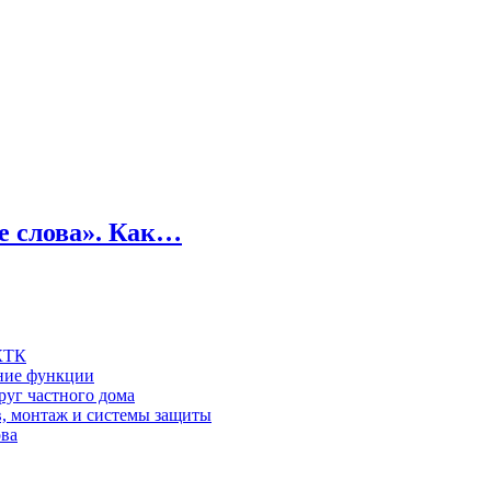
е слова». Как…
 КТК
шние функции
руг частного дома
в, монтаж и системы защиты
ова