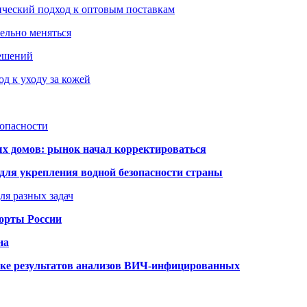
ический подход к оптовым поставкам
тельно меняться
решений
д к уходу за кожей
зопасности
ых домов: рынок начал корректироваться
для укрепления водной безопасности страны
ля разных задач
порты России
на
ке результатов анализов ВИЧ-инфицированных