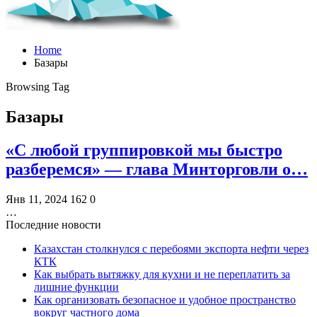
Home
Базары
Browsing Tag
Базары
«С любой группировкой мы быстро
разберемся» — глава Минторговли о…
Янв 11, 2024
162
0
…
Последние новости
Казахстан столкнулся с перебоями экспорта нефти через
КТК
Как выбрать вытяжку для кухни и не переплатить за
лишние функции
Как организовать безопасное и удобное пространство
вокруг частного дома