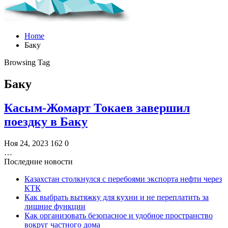
Home
Баку
Browsing Tag
Баку
Касым-Жомарт Токаев завершил
поездку в Баку
Ноя 24, 2023
162
0
…
Последние новости
Казахстан столкнулся с перебоями экспорта нефти через
КТК
Как выбрать вытяжку для кухни и не переплатить за
лишние функции
Как организовать безопасное и удобное пространство
вокруг частного дома