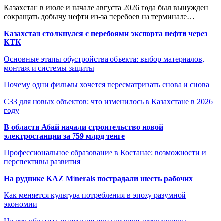
Казахстан в июле и начале августа 2026 года был вынужден
сокращать добычу нефти из-за перебоев на терминале…
Казахстан столкнулся с перебоями экспорта нефти через
КТК
Основные этапы обустройства объекта: выбор материалов,
монтаж и системы защиты
Почему одни фильмы хочется пересматривать снова и снова
СЗЗ для новых объектов: что изменилось в Казахстане в 2026
году
В области Абай начали строительство новой
электростанции за 759 млрд тенге
Профессиональное образование в Костанае: возможности и
перспективы развития
На руднике KAZ Minerals пострадали шесть рабочих
Как меняется культура потребления в эпоху разумной
экономии
На что обратить внимание при покупке автоклавного