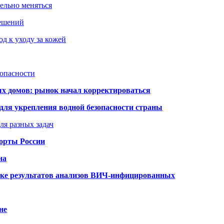
тельно меняться
решений
д к уходу за кожей
зопасности
ых домов: рынок начал корректироваться
для укрепления водной безопасности страны
ля разных задач
порты России
на
ке результатов анализов ВИЧ-инфицированных
не