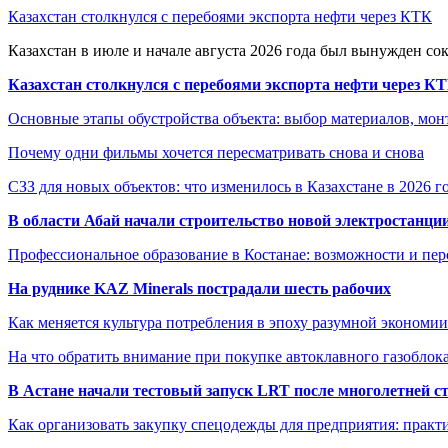
Казахстан столкнулся с перебоями экспорта нефти через КТК
Казахстан в июле и начале августа 2026 года был вынужден со
Казахстан столкнулся с перебоями экспорта нефти через К
Основные этапы обустройства объекта: выбор материалов, мо
Почему одни фильмы хочется пересматривать снова и снова
СЗЗ для новых объектов: что изменилось в Казахстане в 2026 г
В области Абай начали строительство новой электростанции
Профессиональное образование в Костанае: возможности и пе
На руднике KAZ Minerals пострадали шесть рабочих
Как меняется культура потребления в эпоху разумной экономии
На что обратить внимание при покупке автоклавного газоблока
В Астане начали тестовый запуск LRT после многолетней с
Как организовать закупку спецодежды для предприятия: практ