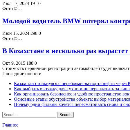
Июл 17, 2024
191
0
Фото ©️…
Молодой водитель BMW потерял контрол
Июн 15, 2024
298
0
Фото ©️…
В Казахстане в несколько раз вырастет
Окт 9, 2015
188
0
Стоимость первичной регистрации автомобилей будет включа
Последние новости
Казахстан столкнулся с перебоями экспорта нефти через
Как выбрать вытяжку для кухни и не переплатить за ли
Как организовать безопасное и удобное пространство вок
Основные этапы обустройства объекта: выбор материало
Почему одни фильмы хочется пересматривать снова и сн
Главное