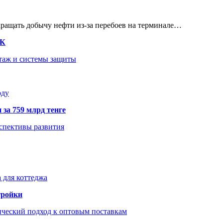
кращать добычу нефти из-за перебоев на терминале…
ТК
нтаж и системы защиты
оду
 за 759 млрд тенге
рспективы развития
 для коттеджа
тройки
ический подход к оптовым поставкам