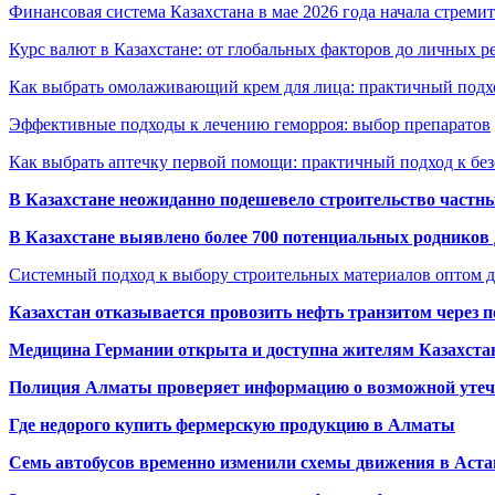
Финансовая система Казахстана в мае 2026 года начала стреми
Курс валют в Казахстане: от глобальных факторов до личных 
Как выбрать омолаживающий крем для лица: практичный подхо
Эффективные подходы к лечению геморроя: выбор препаратов
Как выбрать аптечку первой помощи: практичный подход к бе
В Казахстане неожиданно подешевело строительство частн
В Казахстане выявлено более 700 потенциальных родников 
Системный подход к выбору строительных материалов оптом д
Казахстан отказывается провозить нефть транзитом через 
Медицина Германии открыта и доступна жителям Казахста
Полиция Алматы проверяет информацию о возможной утеч
Где недорого купить фермерскую продукцию в Алматы
Семь автобусов временно изменили схемы движения в Аста