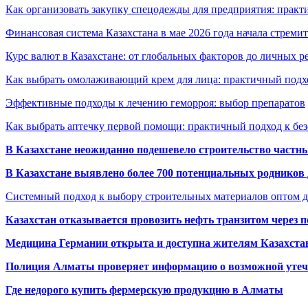
Как организовать закупку спецодежды для предприятия: практ
Финансовая система Казахстана в мае 2026 года начала стреми
Курс валют в Казахстане: от глобальных факторов до личных 
Как выбрать омолаживающий крем для лица: практичный подхо
Эффективные подходы к лечению геморроя: выбор препаратов
Как выбрать аптечку первой помощи: практичный подход к бе
В Казахстане неожиданно подешевело строительство частн
В Казахстане выявлено более 700 потенциальных родников 
Системный подход к выбору строительных материалов оптом д
Казахстан отказывается провозить нефть транзитом через 
Медицина Германии открыта и доступна жителям Казахста
Полиция Алматы проверяет информацию о возможной утеч
Где недорого купить фермерскую продукцию в Алматы