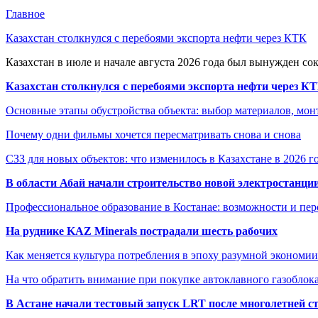
Главное
Казахстан столкнулся с перебоями экспорта нефти через КТК
Казахстан в июле и начале августа 2026 года был вынужден со
Казахстан столкнулся с перебоями экспорта нефти через К
Основные этапы обустройства объекта: выбор материалов, мо
Почему одни фильмы хочется пересматривать снова и снова
СЗЗ для новых объектов: что изменилось в Казахстане в 2026 г
В области Абай начали строительство новой электростанции
Профессиональное образование в Костанае: возможности и пе
На руднике KAZ Minerals пострадали шесть рабочих
Как меняется культура потребления в эпоху разумной экономии
На что обратить внимание при покупке автоклавного газоблока
В Астане начали тестовый запуск LRT после многолетней с