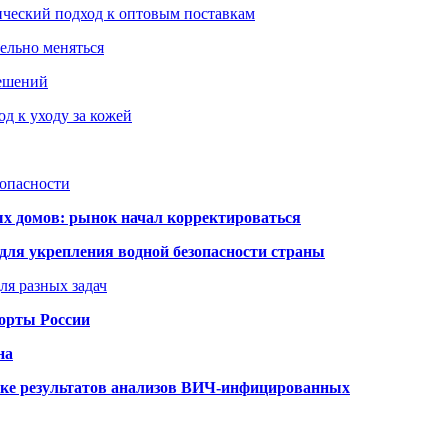
ический подход к оптовым поставкам
тельно меняться
решений
д к уходу за кожей
зопасности
ых домов: рынок начал корректироваться
для укрепления водной безопасности страны
ля разных задач
порты России
на
ке результатов анализов ВИЧ-инфицированных