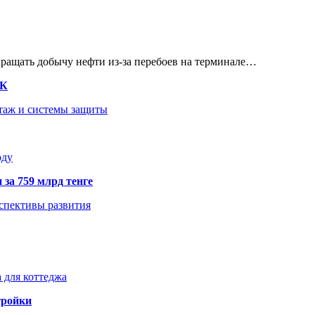
кращать добычу нефти из-за перебоев на терминале…
ТК
нтаж и системы защиты
оду
 за 759 млрд тенге
рспективы развития
 для коттеджа
тройки