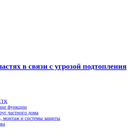
астях в связи с угрозой подтопления
 КТК
шние функции
руг частного дома
в, монтаж и системы защиты
ова