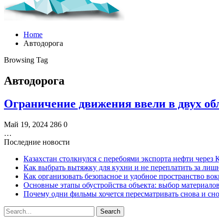
Home
Автодорога
Browsing Tag
Автодорога
Ограничение движения ввели в двух обл
Май 19, 2024
286
0
…
Последние новости
Казахстан столкнулся с перебоями экспорта нефти через
Как выбрать вытяжку для кухни и не переплатить за ли
Как организовать безопасное и удобное пространство вок
Основные этапы обустройства объекта: выбор материало
Почему одни фильмы хочется пересматривать снова и сн