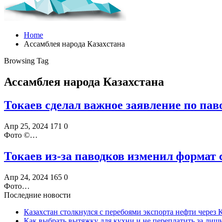
Home
Ассамблея народа Казахстана
Browsing Tag
Ассамблея народа Казахстана
Токаев сделал важное заявление по пав
Апр 25, 2024
171
0
Фото ©️…
Токаев из-за паводков изменил формат
Апр 24, 2024
165
0
Фото…
Последние новости
Казахстан столкнулся с перебоями экспорта нефти через
Как выбрать вытяжку для кухни и не переплатить за ли