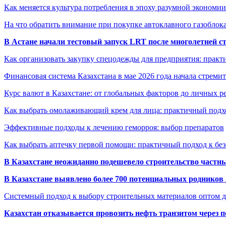
Как меняется культура потребления в эпоху разумной экономии
На что обратить внимание при покупке автоклавного газоблока
В Астане начали тестовый запуск LRT после многолетней с
Как организовать закупку спецодежды для предприятия: практ
Финансовая система Казахстана в мае 2026 года начала стреми
Курс валют в Казахстане: от глобальных факторов до личных 
Как выбрать омолаживающий крем для лица: практичный подхо
Эффективные подходы к лечению геморроя: выбор препаратов
Как выбрать аптечку первой помощи: практичный подход к бе
В Казахстане неожиданно подешевело строительство частн
В Казахстане выявлено более 700 потенциальных родников 
Системный подход к выбору строительных материалов оптом д
Казахстан отказывается провозить нефть транзитом через 