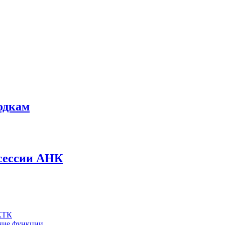
одкам
 сессии АНК
 КТК
шние функции