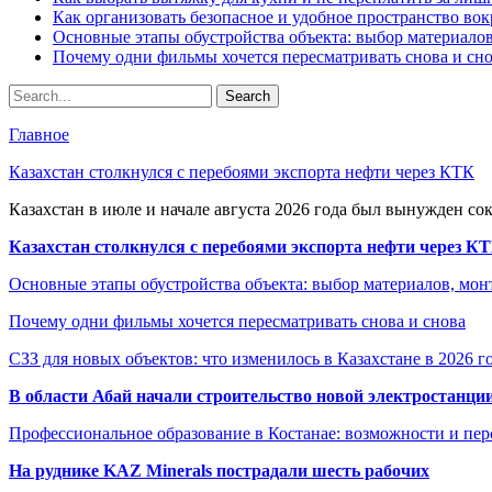
Как организовать безопасное и удобное пространство вок
Основные этапы обустройства объекта: выбор материало
Почему одни фильмы хочется пересматривать снова и сн
Главное
Казахстан столкнулся с перебоями экспорта нефти через КТК
Казахстан в июле и начале августа 2026 года был вынужден со
Казахстан столкнулся с перебоями экспорта нефти через К
Основные этапы обустройства объекта: выбор материалов, мо
Почему одни фильмы хочется пересматривать снова и снова
СЗЗ для новых объектов: что изменилось в Казахстане в 2026 г
В области Абай начали строительство новой электростанции
Профессиональное образование в Костанае: возможности и пе
На руднике KAZ Minerals пострадали шесть рабочих