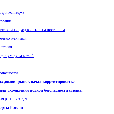
 для коттеджа
тройки
ический подход к оптовым поставкам
тельно меняться
решений
д к уходу за кожей
зопасности
ых домов: рынок начал корректироваться
для укрепления водной безопасности страны
ля разных задач
порты России