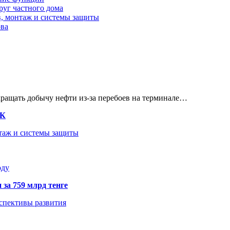
руг частного дома
в, монтаж и системы защиты
ова
кращать добычу нефти из-за перебоев на терминале…
ТК
нтаж и системы защиты
оду
 за 759 млрд тенге
рспективы развития