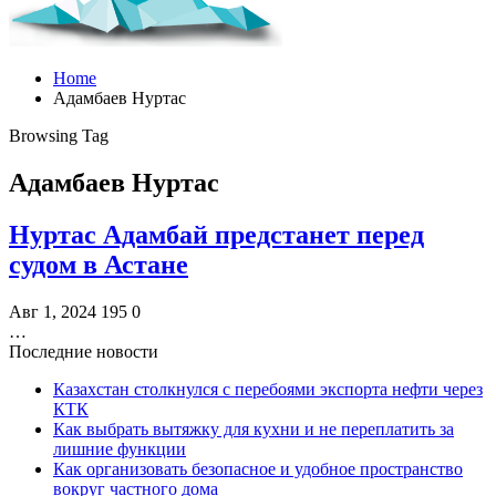
Home
Адамбаев Нуртас
Browsing Tag
Адамбаев Нуртас
Нуртас Адамбай предстанет перед
судом в Астане
Авг 1, 2024
195
0
…
Последние новости
Казахстан столкнулся с перебоями экспорта нефти через
КТК
Как выбрать вытяжку для кухни и не переплатить за
лишние функции
Как организовать безопасное и удобное пространство
вокруг частного дома