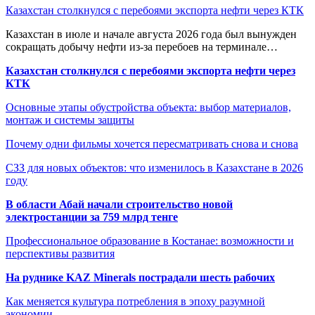
Казахстан столкнулся с перебоями экспорта нефти через КТК
Казахстан в июле и начале августа 2026 года был вынужден
сокращать добычу нефти из-за перебоев на терминале…
Казахстан столкнулся с перебоями экспорта нефти через
КТК
Основные этапы обустройства объекта: выбор материалов,
монтаж и системы защиты
Почему одни фильмы хочется пересматривать снова и снова
СЗЗ для новых объектов: что изменилось в Казахстане в 2026
году
В области Абай начали строительство новой
электростанции за 759 млрд тенге
Профессиональное образование в Костанае: возможности и
перспективы развития
На руднике KAZ Minerals пострадали шесть рабочих
Как меняется культура потребления в эпоху разумной
экономии