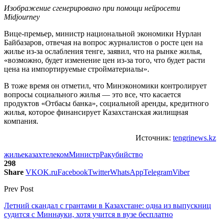
Изображение сгенерировано при помощи нейросети
Midjourney
Вице-премьер, министр национальной экономики Нурлан
Байбазаров, отвечая на вопрос журналистов о росте цен на
жилье из-за ослабления тенге, заявил, что на рынке жилья,
«возможно, будет изменение цен из-за того, что будет расти
цена на импортируемые стройматериалы».
В тоже время он отметил, что Минэкономики контролирует
вопросы социального жилья — это все, что касается
продуктов «Отбасы банка», социальной аренды, кредитного
жилья, которое финансирует Казахстанская жилищная
компания.
Источник:
tengrinews.kz
жилье
казахтелеком
Министр
Рак
убийство
298
Share
VK
OK.ru
Facebook
Twitter
WhatsApp
Telegram
Viber
Prev Post
Летний скандал с грантами в Казахстане: одна из выпускниц
судится с Миннауки, хотя учится в вузе бесплатно