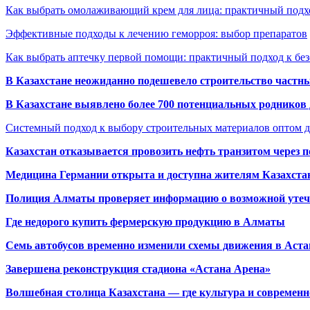
Как выбрать омолаживающий крем для лица: практичный подхо
Эффективные подходы к лечению геморроя: выбор препаратов
Как выбрать аптечку первой помощи: практичный подход к бе
В Казахстане неожиданно подешевело строительство частн
В Казахстане выявлено более 700 потенциальных родников 
Системный подход к выбору строительных материалов оптом д
Казахстан отказывается провозить нефть транзитом через 
Медицина Германии открыта и доступна жителям Казахста
Полиция Алматы проверяет информацию о возможной утеч
Где недорого купить фермерскую продукцию в Алматы
Семь автобусов временно изменили схемы движения в Аста
Завершена реконструкция стадиона «Астана Арена»
Волшебная столица Казахстана — где культура и современн