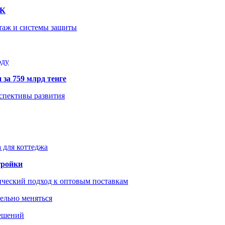
ТК
нтаж и системы защиты
оду
 за 759 млрд тенге
рспективы развития
 для коттеджа
тройки
ический подход к оптовым поставкам
тельно меняться
решений