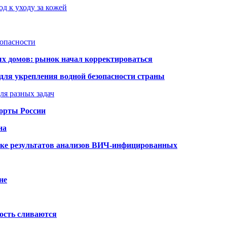
д к уходу за кожей
зопасности
ых домов: рынок начал корректироваться
для укрепления водной безопасности страны
ля разных задач
порты России
на
ке результатов анализов ВИЧ-инфицированных
не
ость сливаются