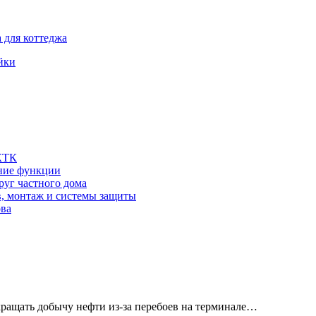
 для коттеджа
йки
 КТК
шние функции
руг частного дома
в, монтаж и системы защиты
ова
кращать добычу нефти из-за перебоев на терминале…