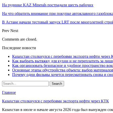
На руднике KAZ Minerals пострадали шесть рабочих
На что обратить внимание при покупке автоклавного газоблока
В Астане начали тестовый запуск LRT после многолетней стро
Prev
Next
Comments are closed.
Последние новости
Казахстан столкнулся с перебоями экспорта нефти через
Как выбрать вытяжку для кухни и не переплатить за ли
Как организовать безопасное и удобное пространство вок
Основные этапы обустройства объекта: выбор материало
Почему одни фильмы хочется пересматривать снова и сн
Главное
Казахстан столкнулся с перебоями экспорта нефти через КТК
Казахстан в июле и начале августа 2026 года был вынужден со