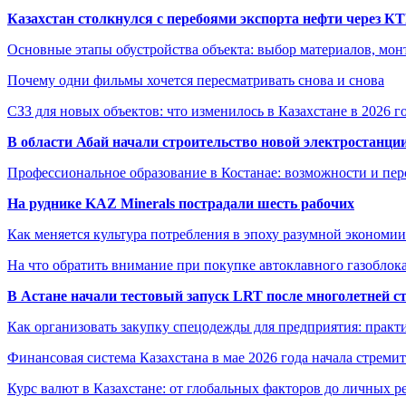
Казахстан столкнулся с перебоями экспорта нефти через К
Основные этапы обустройства объекта: выбор материалов, мо
Почему одни фильмы хочется пересматривать снова и снова
СЗЗ для новых объектов: что изменилось в Казахстане в 2026 г
В области Абай начали строительство новой электростанции
Профессиональное образование в Костанае: возможности и пе
На руднике KAZ Minerals пострадали шесть рабочих
Как меняется культура потребления в эпоху разумной экономии
На что обратить внимание при покупке автоклавного газоблока
В Астане начали тестовый запуск LRT после многолетней с
Как организовать закупку спецодежды для предприятия: практ
Финансовая система Казахстана в мае 2026 года начала стреми
Курс валют в Казахстане: от глобальных факторов до личных 