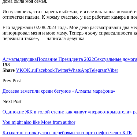
дома была моя семья.
Испугавшись, этот парень выбежал, и я еле как зашла домоий 
отпечатки пальца. К моему счастью, у нас работает камера в по
Его задержали 02.08.2023 года. Мое дело рассматривали два мес
игнорировал меня и мою маму. Теперь я хочу справедливости ка
пережили такое», — написала девушка.
Алматы
девушка
Послание Президента 2022
Сексуальные домога
158
Share
VK
OK.ru
Facebook
Twitter
WhatsApp
Telegram
Viber
Prev Post
Досаева заметили среди бегунов «Алматы марафона»
Next Post
Одинокие ЖК в голой степи: как живут «первооткрыватели» р
You might also like
More from author
Казахстан столкнулся с перебоями экспорта нефти через КТК