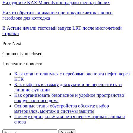
На руднике KAZ Minerals пострадали шесть рабочих
На что обратить внимание при покупке автоклавного
газоблока для коттеджа
В Астане начали тестовый запуск LRT после многолетней
стройки
Prev
Next
Comments are closed.
Последние новости
Казахстан столкнулся с перебоями экспорта нефти через
КТК
Как выбрать вытяжку для кухни и не переплатить за
лишние функции
Как организовать безопасное и удобное пространство
вокруг частного дома
Основные этапы обустройства объекта: выбор
материалов, монтаж и системы защиты
Почему одни фильмы хочется пересматривать снова и
снова