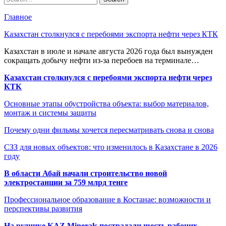
Главное
Казахстан столкнулся с перебоями экспорта нефти через КТК
Казахстан в июле и начале августа 2026 года был вынужден
сокращать добычу нефти из-за перебоев на терминале…
Казахстан столкнулся с перебоями экспорта нефти через
КТК
Основные этапы обустройства объекта: выбор материалов,
монтаж и системы защиты
Почему одни фильмы хочется пересматривать снова и снова
СЗЗ для новых объектов: что изменилось в Казахстане в 2026
году
В области Абай начали строительство новой
электростанции за 759 млрд тенге
Профессиональное образование в Костанае: возможности и
перспективы развития
На руднике KAZ Minerals пострадали шесть рабочих