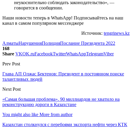
неукоснительно соблюдать законодательство», —
говорится в сообщении.
Наши новости теперь в WhatsApp! Подписывайтесь на наш
канал в самом популярном мессенджере
Источник:
tengrinews.kz
Алматы
Нарушения
Полиция
Послание Президента 2022
168
Share
VK
OK.ru
Facebook
Twitter
WhatsApp
Telegram
Viber
Prev Post
Глава АП Олжас Бектенов: Президент в постоянном поиске
талантливых людей
Next Post
«Самая большая проблема». 90 миллиардов не хватило на
реконструкцию дороги в Казахстане
You might also like
More from author
Казахстан столкнулся с перебоями экспорта нефти через КТК