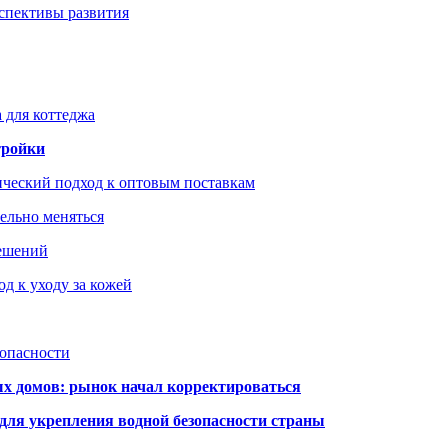
рспективы развития
 для коттеджа
тройки
ический подход к оптовым поставкам
тельно меняться
решений
д к уходу за кожей
зопасности
ых домов: рынок начал корректироваться
для укрепления водной безопасности страны