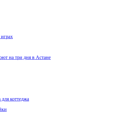
 играх
ют на три дня в Астане
 для коттеджа
йки