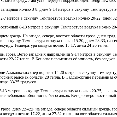
стана в среду, 7 августа, передает корреспондент Tengrinews.kz.
-западный ночью 3-8, днем 9-14 метров в секунду. Температура в
2-7 метров в секунду. Температура воздуха ночью 20-22, днем 32
осточный 8-13 метров в секунду. Температура воздуха ночью 20-
нем дождь. На западе, севере, востоке области гроза, днем град
ов в секунду. Температура воздуха ночью 15-20, днем 28-33, на с
екунду. Температура воздуха ночью 15-17, днем 24-26 тепла.
 гроза. Ветер западных направлений 9-14 метров в секунду. Те
асти 22-27 тепла. В Конаеве переменная облачность, без осадков
оне Алакольских озер порывы 15-20 метров в секунду. Температур
в горных районах области 28 тепла. В Талдыкоргане переменная о
жара 33-35 градусов.
-13 метров в секунду. Температура воздуха ночью 20-25, в горных
не небольшая облачность, без осадков. Ветер северо- восточный 
гроза, днем дождь, на западе, севере области сильный дождь, гро
 воздуха ночью 17-22, днем 27-32 тепла, на юге области сильная 