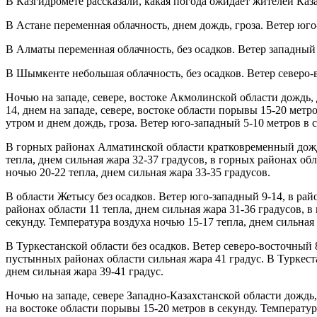
В Казгидромете рассказали, какая погода ожидает жителей Казах
В Астане переменная облачность, днем дождь, гроза. Ветер юго
В Алматы переменная облачность, без осадков. Ветер западный 
В Шымкенте небольшая облачность, без осадков. Ветер северо-в
Ночью на западе, севере, востоке Акмолинской области дождь, д
14, днем на западе, севере, востоке области порывы 15-20 метр
утром и днем дождь, гроза. Ветер юго-западный 5-10 метров в с
В горных районах Алматинской области кратковременный дождь,
тепла, днем сильная жара 32-37 градусов, в горных районах обл
ночью 20-22 тепла, днем сильная жара 33-35 градусов.
В области Жетысу без осадков. Ветер юго-западный 9-14, в рай
районах области 11 тепла, днем сильная жара 31-36 градусов, 
секунду. Температура воздуха ночью 15-17 тепла, днем сильная 
В Туркестанской области без осадков. Ветер северо-восточный 8
пустынных районах области сильная жара 41 градус. В Туркеста
днем сильная жара 39-41 градус.
Ночью на западе, севере Западно-Казахстанской области дождь, 
на востоке области порывы 15-20 метров в секунду. Температура