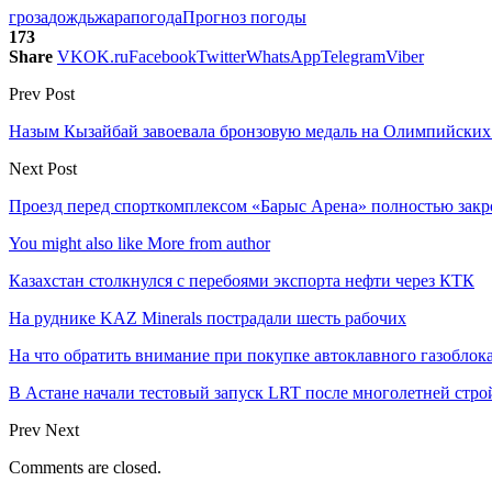
гроза
дождь
жара
погода
Прогноз погоды
173
Share
VK
OK.ru
Facebook
Twitter
WhatsApp
Telegram
Viber
Prev Post
Назым Кызайбай завоевала бронзовую медаль на Олимпийских
Next Post
Проезд перед спорткомплексом «Барыс Арена» полностью закро
You might also like
More from author
Казахстан столкнулся с перебоями экспорта нефти через КТК
На руднике KAZ Minerals пострадали шесть рабочих
На что обратить внимание при покупке автоклавного газоблока
В Астане начали тестовый запуск LRT после многолетней стро
Prev
Next
Comments are closed.