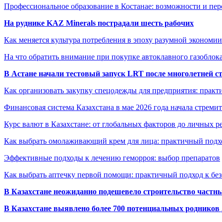
Профессиональное образование в Костанае: возможности и пе
На руднике KAZ Minerals пострадали шесть рабочих
Как меняется культура потребления в эпоху разумной экономии
На что обратить внимание при покупке автоклавного газоблока
В Астане начали тестовый запуск LRT после многолетней с
Как организовать закупку спецодежды для предприятия: практ
Финансовая система Казахстана в мае 2026 года начала стреми
Курс валют в Казахстане: от глобальных факторов до личных 
Как выбрать омолаживающий крем для лица: практичный подхо
Эффективные подходы к лечению геморроя: выбор препаратов
Как выбрать аптечку первой помощи: практичный подход к бе
В Казахстане неожиданно подешевело строительство частн
В Казахстане выявлено более 700 потенциальных родников 