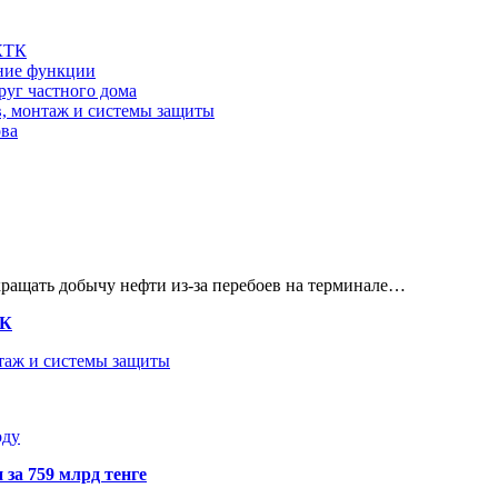
 КТК
шние функции
руг частного дома
в, монтаж и системы защиты
ова
кращать добычу нефти из-за перебоев на терминале…
ТК
нтаж и системы защиты
оду
 за 759 млрд тенге