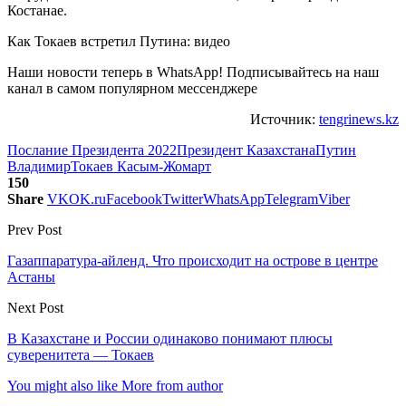
Костанае.
Как Токаев встретил Путина: видео
Наши новости теперь в WhatsApp! Подписывайтесь на наш
канал в самом популярном мессенджере
Источник:
tengrinews.kz
Послание Президента 2022
Президент Казахстана
Путин
Владимир
Токаев Касым-Жомарт
150
Share
VK
OK.ru
Facebook
Twitter
WhatsApp
Telegram
Viber
Prev Post
Газаппаратура-айленд. Что происходит на острове в центре
Астаны
Next Post
В Казахстане и России одинаково понимают плюсы
суверенитета — Токаев
You might also like
More from author