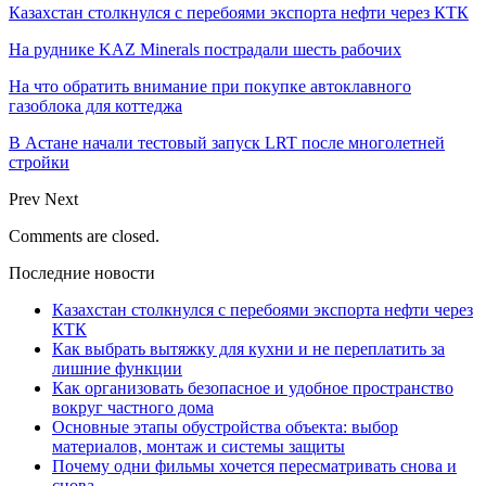
Казахстан столкнулся с перебоями экспорта нефти через КТК
На руднике KAZ Minerals пострадали шесть рабочих
На что обратить внимание при покупке автоклавного
газоблока для коттеджа
В Астане начали тестовый запуск LRT после многолетней
стройки
Prev
Next
Comments are closed.
Последние новости
Казахстан столкнулся с перебоями экспорта нефти через
КТК
Как выбрать вытяжку для кухни и не переплатить за
лишние функции
Как организовать безопасное и удобное пространство
вокруг частного дома
Основные этапы обустройства объекта: выбор
материалов, монтаж и системы защиты
Почему одни фильмы хочется пересматривать снова и
снова