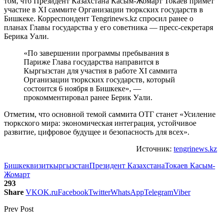
том, что Президент Казахстана Касым-Жомарт Токаев примет
участие в XI саммите Организации тюркских государств в
Бишкеке. Корреспондент Tengrinews.kz спросил ранее о
планах Главы государства у его советника — пресс-секретаря
Берика Уали.
«По завершении программы пребывания в
Париже Глава государства направится в
Кыргызстан для участия в работе XI саммита
Организации тюркских государств, который
состоится 6 ноября в Бишкеке», —
прокомментировал ранее Берик Уали.
Отметим, что основной темой саммита ОТГ станет «Усиление
тюркского мира: экономическая интеграция, устойчивое
развитие, цифровое будущее и безопасность для всех».
Источник:
tengrinews.kz
Бишкек
визит
кыргызстан
Президент Казахстана
Токаев Касым-
Жомарт
293
Share
VK
OK.ru
Facebook
Twitter
WhatsApp
Telegram
Viber
Prev Post