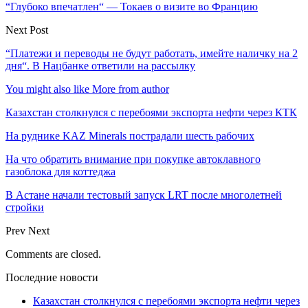
“Глубоко впечатлен“ — Токаев о визите во Францию
Next Post
“Платежи и переводы не будут работать, имейте наличку на 2
дня“. В Нацбанке ответили на рассылку
You might also like
More from author
Казахстан столкнулся с перебоями экспорта нефти через КТК
На руднике KAZ Minerals пострадали шесть рабочих
На что обратить внимание при покупке автоклавного
газоблока для коттеджа
В Астане начали тестовый запуск LRT после многолетней
стройки
Prev
Next
Comments are closed.
Последние новости
Казахстан столкнулся с перебоями экспорта нефти через