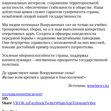
национальных интересов, сохранению территориальной
целостности, обеспечению стабильности в обществе. Наша
доблестная армия служит гарантом суверенитета страны,
незыблемой опорой нашей государственности.
Мы видим потенциал Вооруженных сил не только на учебно-
тренировочных сборах, но и в ходе выполнения конкретных
оперативных задач. Солдаты и офицеры находились на
передовой борьбы с недавними масштабными паводками.
Они безупречно справились с возложенной на них миссией,
показав достойный пример подлинного патриотизма.
Усиление обороноспособности страны, поддержка
военнослужащих – неизменные приоритеты государственной
политики.
Да здравствуют наши Вооруженные силы!
Желаю всем крепкого здоровья и благополучия!»
Источник:
tengrinews.kz
поздравление
президент
195
Share
VK
OK.ru
Facebook
Twitter
WhatsApp
Telegram
Viber