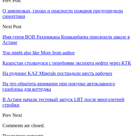
Prev Post
О заморозках, грозах и опасности пожаров предупредили
синоптики
Next Post
Имя героя ВОВ Рахимжана Кошкарбаева присвоили школе в
Астане
You might also like
More from author
Казахстан столкнулся с перебоями экспорта нефти через КТК
На руднике KAZ Minerals пострадали шесть рабочих
На что обратить внимание при покупке автоклавного
газоблока для коттеджа
В Астане начали тестовый запуск LRT после многолетней
стройки
Prev
Next
Comments are closed.
Последние новости