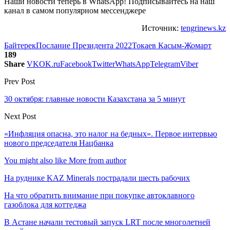
Наши новости теперь в WhatsApp! Подписывайтесь на наш
канал в самом популярном мессенджере
Источник:
tengrinews.kz
Байтерек
Послание Президента 2022
Токаев Касым-Жомарт
189
Share
VK
OK.ru
Facebook
Twitter
WhatsApp
Telegram
Viber
Prev Post
30 октября: главные новости Казахстана за 5 минут
Next Post
«Инфляция опасна, это налог на бедных». Первое интервью
нового председателя Нацбанка
You might also like
More from author
На руднике KAZ Minerals пострадали шесть рабочих
На что обратить внимание при покупке автоклавного
газоблока для коттеджа
В Астане начали тестовый запуск LRT после многолетней