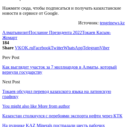
Нажмите сюда, чтобы подписаться и получать казахстанские
новости в сервисе от Google.
Источник:
tengrinews.kz
Алматы
визит
Послание Президента 2022
Токаев Касым-
Жомарт
184
Share
VK
OK.ru
Facebook
Twitter
WhatsApp
Telegram
Viber
Prev Post
Как выглядит участок за 7 миллиардов в Алматы, который
вернули государству
Next Post
Токаев обсудил перевод казахского языка на латинскую
графику
You might also like
More from author
Казахстан столкнулся с перебоями экспорта нефти через КТК
На руднике KAZ Minerals пострадали шесть рабочих