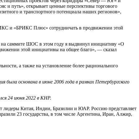
нвестиционных проектов через коридоры «Север — Юг» и
с и путь», открывает ценные перспективы торгового
анзитного и транспортного потенциала наших регионов»,
 БРИКС и «БРИКС Плюс» сотрудничать в продвижении этой
 на саммите ШОС в этом году я выдвинул инициативу «О
вижении этой инициативы на общее благо», — сказал
ильности, а также на установление более рационального
 была основана в июне 2006 года в рамках Петербургского
ся 24 июня 2022 в КНР.
ют лидеры Китая, Индии, Бразилии и ЮАР. Россию представляет
азили 23 государства, в том числе Аргентина, Иран, Алжир,