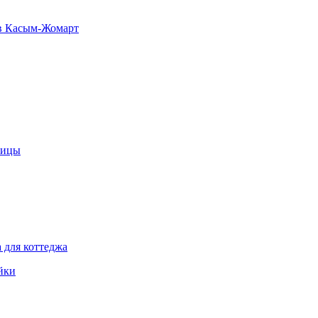
в Касым-Жомарт
лицы
 для коттеджа
йки