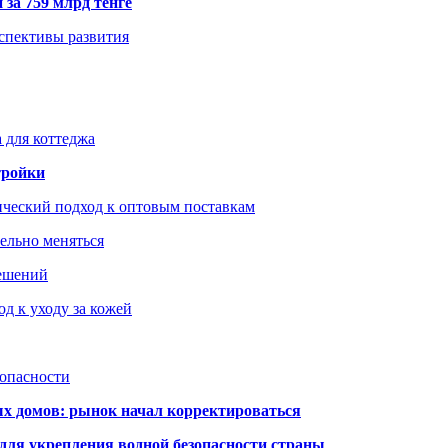
 за 759 млрд тенге
рспективы развития
 для коттеджа
тройки
ический подход к оптовым поставкам
тельно меняться
решений
д к уходу за кожей
зопасности
ых домов: рынок начал корректироваться
для укрепления водной безопасности страны