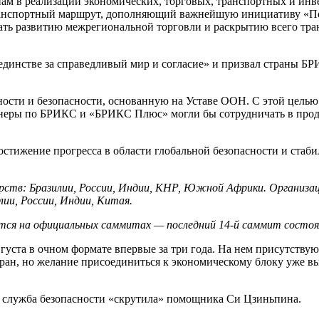
 нам в реализации экономических, торговых, транспортных и и
анспортный маршрут, дополняющий важнейшую инициативу «Поя
вать развитию межрегиональной торговли и раскрытию всего тр
м единстве за справедливый мир и согласие» и призвал страны
ости и безопасности, основанную на Уставе ООН. С этой целью
ртнеры по БРИКС и «БРИКС Плюс» могли бы сотрудничать в прод
достижение прогресса в области глобальной безопасности и стаб
ств: Бразилии, России, Индии, КНР, Южной Африки. Организация
ии, России, Индии, Китая.
ся на официальных саммитах — последний 14-й саммит состоял
густа в очном формате впервые за три года. На нем присутству
ан, но желание присоединиться к экономическому блоку уже выр
 служба безопасности «скрутила» помощника Си Цзиньпина.