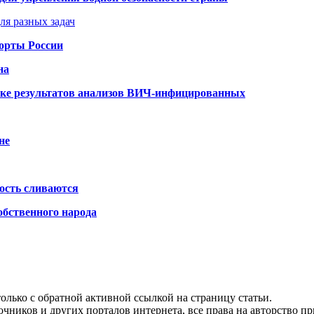
ля разных задач
порты России
на
ке результатов анализов ВИЧ-инфицированных
не
ость сливаются
обственного народа
олько с обратной активной ссылкой на страницу статьи.
чников и других порталов интернета, все права на авторство п