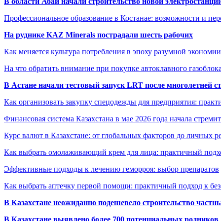
В области Абай начали строительство новой электростанции
Профессиональное образование в Костанае: возможности и пе
На руднике KAZ Minerals пострадали шесть рабочих
Как меняется культура потребления в эпоху разумной экономии
На что обратить внимание при покупке автоклавного газоблока
В Астане начали тестовый запуск LRT после многолетней с
Как организовать закупку спецодежды для предприятия: практ
Финансовая система Казахстана в мае 2026 года начала стреми
Курс валют в Казахстане: от глобальных факторов до личных 
Как выбрать омолаживающий крем для лица: практичный подхо
Эффективные подходы к лечению геморроя: выбор препаратов
Как выбрать аптечку первой помощи: практичный подход к бе
В Казахстане неожиданно подешевело строительство частн
В Казахстане выявлено более 700 потенциальных родников 