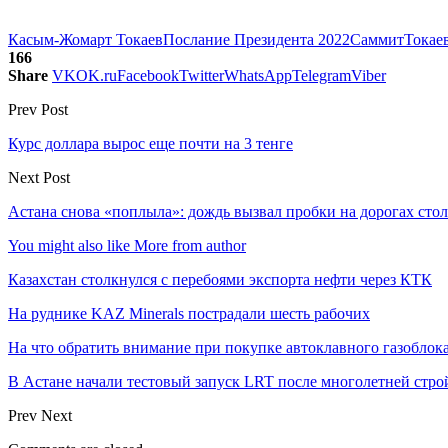
Касым-Жомарт Токаев
Послание Президента 2022
Саммит
Токае
166
Share
VK
OK.ru
Facebook
Twitter
WhatsApp
Telegram
Viber
Prev Post
Курс доллара вырос еще почти на 3 тенге
Next Post
Астана снова «поплыла»: дождь вызвал пробки на дорогах сто
You might also like
More from author
Казахстан столкнулся с перебоями экспорта нефти через КТК
На руднике KAZ Minerals пострадали шесть рабочих
На что обратить внимание при покупке автоклавного газоблока
В Астане начали тестовый запуск LRT после многолетней стро
Prev
Next