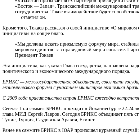
«Казахстан призывает всех партнеров присоединиться к
«Восток — Запад». Транскаспийский международный тр
сотрудничества. Такое взаимодействие будет способство
— отметил он.
Кроме того, Токаев рассказал о своей инициативе «О мирово
инициативы на общее благо.
«Мы должны искать приемлемую формулу мира, стабильн
мировом единстве за справедливый мир и согласие. Па
Президент Токаев.
Эта инициатива, как указал Глава государства, направлена на 
политического и экономического международного порядка.
БРИКС — межгосударственное объединение, союз пяти государ
экономического форума с участием министров экономики Бразил
С 2009 года правительства стран БРИКС ежегодно встречают
Сейчас 15-й саммит БРИКС проходит в Йоханнесбурге 22-24 ав
глава МИД Сергей Лавров. Сегодня БРИКС объединяет пять стр
Тунис, Турция, Саудовская Аравия, Египет.
Ранее на саммите БРИКС в ЮАР произошел курьезный случай: