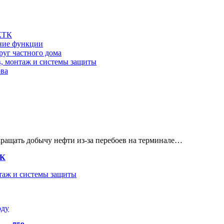
 КТК
шние функции
руг частного дома
в, монтаж и системы защиты
ова
кращать добычу нефти из-за перебоев на терминале…
ТК
нтаж и системы защиты
оду