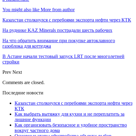
You might also like
More from author
Казахстан столкнулся с перебоями экспорта нефти через КТК
На руднике KAZ Minerals пострадали шесть рабочих
На что обратить внимание при покупке автоклавного
газоблока для коттеджа
В Астане начали тестовый запуск LRT после многолетней
стройки
Prev
Next
Comments are closed.
Последние новости
Казахстан столкнулся с перебоями экспорта нефти через
КТК
Как выбрать вытяжку для кухни и не переплатить за
лишние функции
Как организовать безопасное и удобное пространство
вокруг частного дома
Основные этапы обустройства объекта: выбор