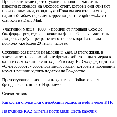
Пропалестинские протестующие напали на магазины
известных брендов на Оксфорд-стрит, которые они считают
произраильскими, скандируя: «Пока вы делаете покупки,
падают бомбы», передает корреспондент Tengrinews.kz со
ссылкой на Daily Mail.
Участники марша ​​»1000+» прошли от площади Сохо до
Оксфорд-стрит, где расположены фешенебельные магазины
Лондона, требуя прекращения огня в секторе Газа. Там
погибло уже более 20 тысяч человек.
Собравшиеся напали на магазины Zara. В итоге жизнь в
знаменитом торговом районе британской столицы замерла в
один из самых оживленных дней в году. На Оксфорд-стрит на
«Суперсубботу» собралось много людей, которые в последний
момент решили купить подарки на Рождество.
Протестующие призывали покупателей бойкотировать
бренды, «связанные с Израилем».
Сейчас читают
Казахстан столкнулся с перебоями экспорта нефти через КТК
На руднике KAZ Minerals пострадали шесть рабочих