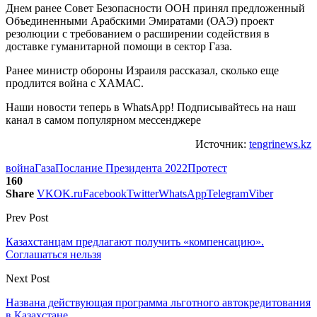
Днем ранее Совет Безопасности ООН принял предложенный
Объединенными Арабскими Эмиратами (ОАЭ) проект
резолюции с требованием о расширении содействия в
доставке гуманитарной помощи в сектор Газа.
Ранее министр обороны Израиля рассказал, сколько еще
продлится война с ХАМАС.
Наши новости теперь в WhatsApp! Подписывайтесь на наш
канал в самом популярном мессенджере
Источник:
tengrinews.kz
война
Газа
Послание Президента 2022
Протест
160
Share
VK
OK.ru
Facebook
Twitter
WhatsApp
Telegram
Viber
Prev Post
Казахстанцам предлагают получить «компенсацию».
Соглашаться нельзя
Next Post
Названа действующая программа льготного автокредитования
в Казахстане