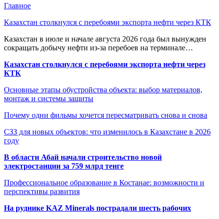
Главное
Казахстан столкнулся с перебоями экспорта нефти через КТК
Казахстан в июле и начале августа 2026 года был вынужден
сокращать добычу нефти из-за перебоев на терминале…
Казахстан столкнулся с перебоями экспорта нефти через
КТК
Основные этапы обустройства объекта: выбор материалов,
монтаж и системы защиты
Почему одни фильмы хочется пересматривать снова и снова
СЗЗ для новых объектов: что изменилось в Казахстане в 2026
году
В области Абай начали строительство новой
электростанции за 759 млрд тенге
Профессиональное образование в Костанае: возможности и
перспективы развития
На руднике KAZ Minerals пострадали шесть рабочих