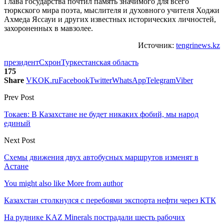
Глава государства почтил память значимого для всего
тюркского мира поэта, мыслителя и духовного учителя Ходжи
Ахмеда Яссауи и других известных исторических личностей,
захороненных в мавзолее.
Источник:
tengrinews.kz
президент
Схрон
Туркестанская область
175
Share
VK
OK.ru
Facebook
Twitter
WhatsApp
Telegram
Viber
Prev Post
Токаев: В Казахстане не будет никаких фобий, мы народ
единый
Next Post
Схемы движения двух автобусных маршрутов изменят в
Астане
You might also like
More from author
Казахстан столкнулся с перебоями экспорта нефти через КТК
На руднике KAZ Minerals пострадали шесть рабочих