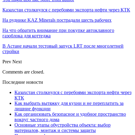
Казахстан столкнулся с перебоями экспорта нефти через КТК
На руднике KAZ Minerals пострадали шесть рабочих
На что обратить внимание при покупке автоклавного
газоблока для коттеджа
В Астане начали тестовый запуск LRT после многолетней
стройки
Prev
Next
Comments are closed.
Последние новости
Казахстан столкнулся с перебоями экспорта нефти через
КТК
Как выбрать вытяжку для кухни и не переплатить за
лишние функции
Как организовать безопасное и удобное пространство
вокруг частного дома
Основные этапы обустройства объекта: выбор
материалов, монтаж и системы защиты