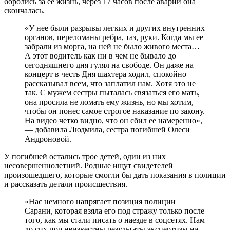
боролись за ее жизнь, через 17 часов после аварии она
скончалась.
«У нее были разрывы легких и других внутренних
органов, переломаны ребра, таз, руки. Когда мы ее
забрали из морга, на ней не было живого места…
А этот водитель как ни в чем не бывало до
сегодняшнего дня гулял на свободе. Он даже на
концерт в честь Дня шахтера ходил, спокойно
рассказывал всем, что заплатил нам. Хотя это не
так. С мужем сестры пыталась связаться его мать,
она просила не ломать ему жизнь, но мы хотим,
чтобы он понес самое строгое наказание по закону.
На видео четко видно, что он сбил ее намеренно»,
— добавила Людмила, сестра погибшей Олеси
Андроновой.
У погибшей остались трое детей, один из них
несовершеннолетний. Родные ищут свидетелей
произошедшего, которые смогли бы дать показания в полиции
и рассказать детали происшествия.
«Нас немного напрягает позиция полиции
Сарани, которая взяла его под стражу только после
того, как мы стали писать о наезде в соцсетях. Нам
до сих пор неизвестны результаты экспертизы на