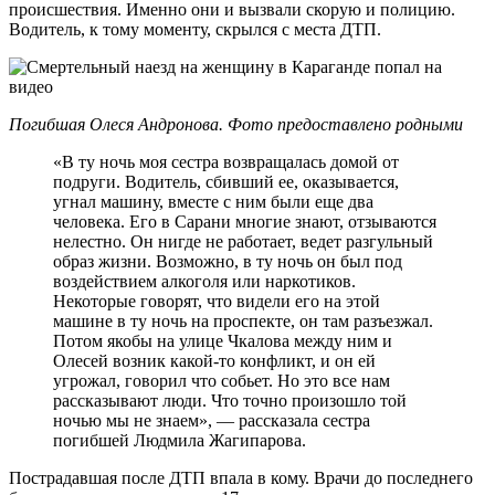
происшествия. Именно они и вызвали скорую и полицию.
Водитель, к тому моменту, скрылся с места ДТП.
Погибшая Олеся Андронова. Фото предоставлено родными
«В ту ночь моя сестра возвращалась домой от
подруги. Водитель, сбивший ее, оказывается,
угнал машину, вместе с ним были еще два
человека. Его в Сарани многие знают, отзываются
нелестно. Он нигде не работает, ведет разгульный
образ жизни. Возможно, в ту ночь он был под
воздействием алкоголя или наркотиков.
Некоторые говорят, что видели его на этой
машине в ту ночь на проспекте, он там разъезжал.
Потом якобы на улице Чкалова между ним и
Олесей возник какой-то конфликт, и он ей
угрожал, говорил что собьет. Но это все нам
рассказывают люди. Что точно произошло той
ночью мы не знаем», — рассказала сестра
погибшей Людмила Жагипарова.
Пострадавшая после ДТП впала в кому. Врачи до последнего