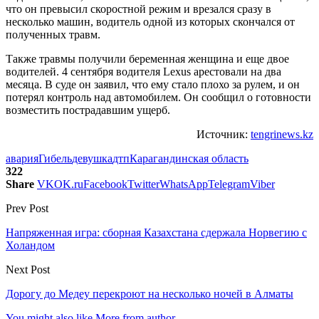
что он превысил скоростной режим и врезался сразу в
несколько машин, водитель одной из которых скончался от
полученных травм.
Также травмы получили беременная женщина и еще двое
водителей. 4 сентября водителя Lexus арестовали на два
месяца. В суде он заявил, что ему стало плохо за рулем, и он
потерял контроль над автомобилем. Он сообщил о готовности
возместить пострадавшим ущерб.
Источник:
tengrinews.kz
авария
Гибель
девушка
дтп
Карагандинская область
322
Share
VK
OK.ru
Facebook
Twitter
WhatsApp
Telegram
Viber
Prev Post
Напряженная игра: сборная Казахстана сдержала Норвегию с
Холандом
Next Post
Дорогу до Медеу перекроют на несколько ночей в Алматы
You might also like
More from author