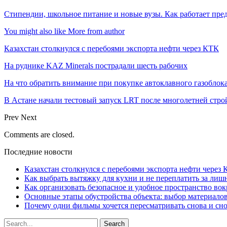
Стипендии, школьное питание и новые вузы. Как работает пре
You might also like
More from author
Казахстан столкнулся с перебоями экспорта нефти через КТК
На руднике KAZ Minerals пострадали шесть рабочих
На что обратить внимание при покупке автоклавного газоблока
В Астане начали тестовый запуск LRT после многолетней стро
Prev
Next
Comments are closed.
Последние новости
Казахстан столкнулся с перебоями экспорта нефти через
Как выбрать вытяжку для кухни и не переплатить за ли
Как организовать безопасное и удобное пространство вок
Основные этапы обустройства объекта: выбор материало
Почему одни фильмы хочется пересматривать снова и сн