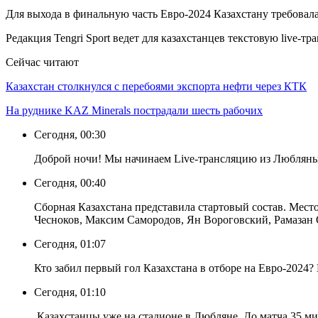
Для выхода в финальную часть Евро-2024 Казахстану требовала
Редакция Tengri Sport ведет для казахстанцев текстовую live
Сейчас читают
Казахстан столкнулся с перебоями экспорта нефти через КТК
На руднике KAZ Minerals пострадали шесть рабочих
Сегодня, 00:30
Доброй ночи! Мы начинаем Live-трансляцию из Любляны.
Сегодня, 00:40
Сборная Казахстана представила стартовый состав. Мест
Чесноков, Максим Самородов, Ян Вороговский, Рамазан 
Сегодня, 01:07
Кто забил первый гол Казахстана в отборе на Евро-2024
Сегодня, 01:10
Казахстанцы уже на стадионе в Любляне. До матча 35 ми