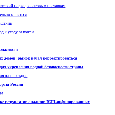
ический подход к оптовым поставкам
тельно меняться
решений
д к уходу за кожей
зопасности
ых домов: рынок начал корректироваться
для укрепления водной безопасности страны
ля разных задач
порты России
на
ке результатов анализов ВИЧ-инфицированных