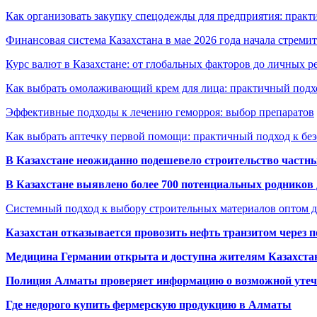
Как организовать закупку спецодежды для предприятия: практ
Финансовая система Казахстана в мае 2026 года начала стреми
Курс валют в Казахстане: от глобальных факторов до личных 
Как выбрать омолаживающий крем для лица: практичный подхо
Эффективные подходы к лечению геморроя: выбор препаратов
Как выбрать аптечку первой помощи: практичный подход к бе
В Казахстане неожиданно подешевело строительство частн
В Казахстане выявлено более 700 потенциальных родников 
Системный подход к выбору строительных материалов оптом д
Казахстан отказывается провозить нефть транзитом через 
Медицина Германии открыта и доступна жителям Казахста
Полиция Алматы проверяет информацию о возможной утеч
Где недорого купить фермерскую продукцию в Алматы