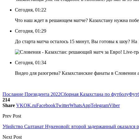
Сегодня, 01:22
Что наш ждет в решающем матче? Казахстану нужна побе
Сегодня, 01:29
До старта матча осталось 15 минут, Вы готовы к шоу? Н
Сегодня, 01:34
Видео для разогрева? Казахстанские фанаты в Словении 
Послание Президента 2022
Сборная Казахстана по футболу
Фут
214
Share
VK
OK.ru
Facebook
Twitter
WhatsApp
Telegram
Viber
Prev Post
Убийство Салтанат Нукеновой: второй задержанный оказался
Next Post