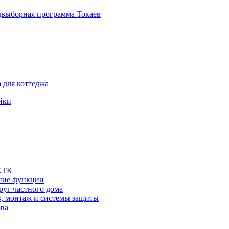
двыборная программа Токаев
 для коттеджа
йки
 КТК
шние функции
руг частного дома
в, монтаж и системы защиты
ова