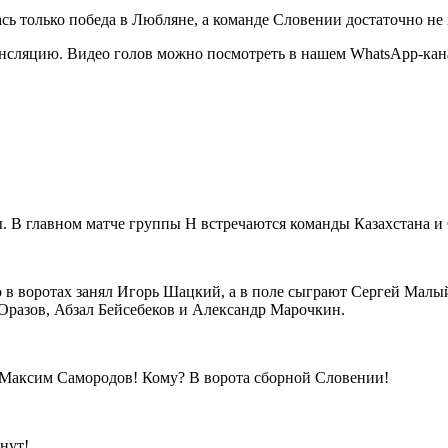
сь только победа в Любляне, а команде Словении достаточно не
-трансляцию. Видео голов можно посмотреть в нашем WhatsApp-ка
 В главном матче группы Н встречаются команды Казахстана и
о в воротах занял Игорь Шацкий, а в поле сыграют Сергей Мал
Оразов, Абзал Бейсебеков и Александр Марочкин.
? Максим Самородов! Кому? В ворота сборной Словении!
нут!