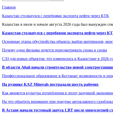
Главное
Казахстан столкнулся с перебоями экспорта нефти через КТК
Казахстан в июле и начале августа 2026 года был вынужден со
Казахстан столкнулся с перебоями экспорта нефти через К
Основные этапы обустройства объекта: выбор материалов, мо
Почему одни фильмы хочется пересматривать снова и снова
СЗЗ для новых объектов: что изменилось в Казахстане в 2026 г
В области Абай начали строительство новой электростанции
Профессиональное образование в Костанае: возможности и пе
На руднике KAZ Minerals пострадали шесть рабочих
Как меняется культура потребления в эпоху разумной экономии
На что обратить внимание при покупке автоклавного газоблока
В Астане начали тестовый запуск LRT после многолетней с