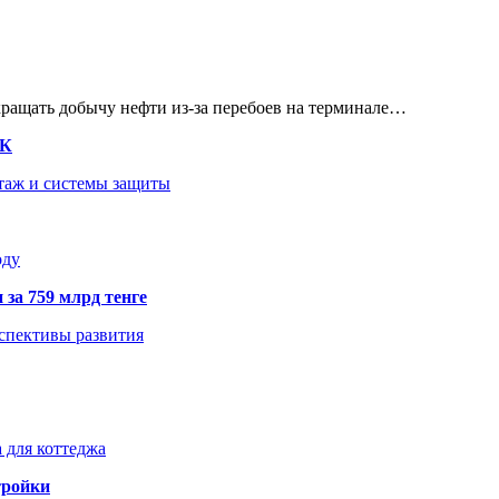
кращать добычу нефти из-за перебоев на терминале…
ТК
нтаж и системы защиты
оду
 за 759 млрд тенге
рспективы развития
 для коттеджа
тройки