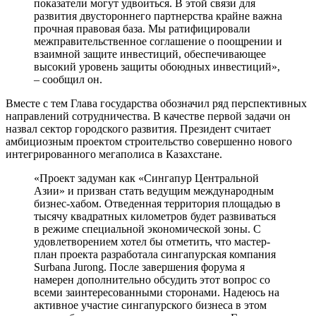
показатели могут удвоиться. В этой связи для
развития двустороннего партнерства крайне важна
прочная правовая база. Мы ратифицировали
межправительственное соглашение о поощрении и
взаимной защите инвестиций, обеспечивающее
высокий уровень защиты обоюдных инвестиций»,
– сообщил он.
Вместе с тем Глава государства обозначил ряд перспективных
направлений сотрудничества. В качестве первой задачи он
назвал сектор городского развития. Президент считает
амбициозным проектом строительство совершенно нового
интегрированного мегаполиса в Казахстане.
«Проект задуман как «Сингапур Центральной
Азии» и призван стать ведущим международным
бизнес-хабом. Отведенная территория площадью в
тысячу квадратных километров будет развиваться
в режиме специальной экономической зоны. С
удовлетворением хотел бы отметить, что мастер-
план проекта разработала сингапурская компания
Surbana Jurong. После завершения форума я
намерен дополнительно обсудить этот вопрос со
всеми заинтересованными сторонами. Надеюсь на
активное участие сингапурского бизнеса в этом