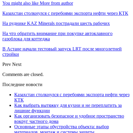
You might also like
More from author
Казахстан столкнулся с перебоями экспорта нефти через КТК
На руднике KAZ Minerals пострадали шесть рабочих
На что обратить внимание при покупке автоклавного
газоблока для коттеджа
В Астане начали тестовый запуск LRT после многолетней
стройки
Prev
Next
Comments are closed.
Последние новости
Казахстан столкнулся с перебоями экспорта нефти через
КТК
Как выбрать вытяжку для кухни и не переплатить за
лишние функции
Как организовать безопасное и удобное пространство
вокруг частного дома
Основные этапы обустройства объекта: выбор
материалов, монтаж и системы защиты