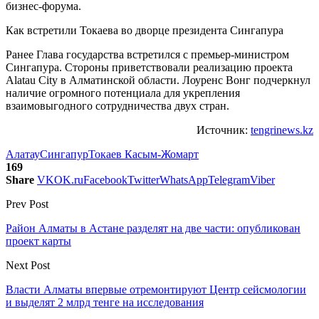
бизнес-форума.
Как встретили Токаева во дворце президента Сингапура
Ранее Глава государства встретился с премьер-министром
Сингапура. Стороны приветствовали реализацию проекта
Alatau City в Алматинской области. Лоуренс Вонг подчеркнул
наличие огромного потенциала для укрепления
взаимовыгодного сотрудничества двух стран.
Источник:
tengrinews.kz
Алатау
Сингапур
Токаев Касым-Жомарт
169
Share
VK
OK.ru
Facebook
Twitter
WhatsApp
Telegram
Viber
Prev Post
Район Алматы в Астане разделят на две части: опубликован
проект карты
Next Post
Власти Алматы впервые отремонтируют Центр сейсмологии
и выделят 2 млрд тенге на исследования