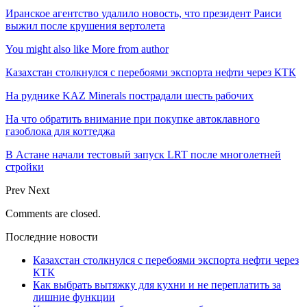
Иранское агентство удалило новость, что президент Раиси
выжил после крушения вертолета
You might also like
More from author
Казахстан столкнулся с перебоями экспорта нефти через КТК
На руднике KAZ Minerals пострадали шесть рабочих
На что обратить внимание при покупке автоклавного
газоблока для коттеджа
В Астане начали тестовый запуск LRT после многолетней
стройки
Prev
Next
Comments are closed.
Последние новости
Казахстан столкнулся с перебоями экспорта нефти через
КТК
Как выбрать вытяжку для кухни и не переплатить за
лишние функции