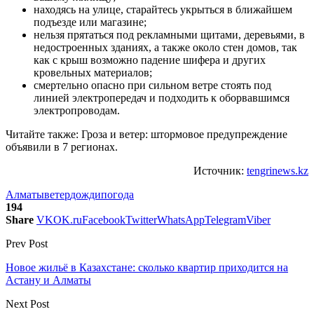
находясь на улице, старайтесь укрыться в ближайшем
подъезде или магазине;
нельзя прятаться под рекламными щитами, деревьями, в
недостроенных зданиях, а также около стен домов, так
как с крыш возможно падение шифера и других
кровельных материалов;
смертельно опасно при сильном ветре стоять под
линией электропередач и подходить к оборвавшимся
электропроводам.
Читайте также: Гроза и ветер: штормовое предупреждение
объявили в 7 регионах.
Источник:
tengrinews.kz
Алматы
ветер
дожди
погода
194
Share
VK
OK.ru
Facebook
Twitter
WhatsApp
Telegram
Viber
Prev Post
Новое жильё в Казахстане: сколько квартир приходится на
Астану и Алматы
Next Post