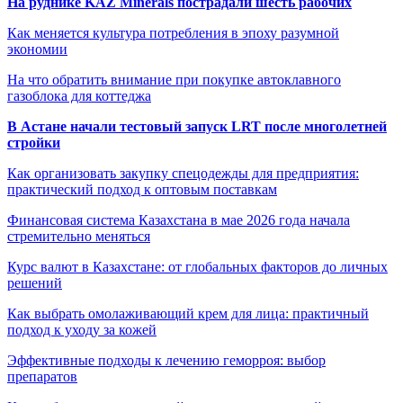
На руднике KAZ Minerals пострадали шесть рабочих
Как меняется культура потребления в эпоху разумной
экономии
На что обратить внимание при покупке автоклавного
газоблока для коттеджа
В Астане начали тестовый запуск LRT после многолетней
стройки
Как организовать закупку спецодежды для предприятия:
практический подход к оптовым поставкам
Финансовая система Казахстана в мае 2026 года начала
стремительно меняться
Курс валют в Казахстане: от глобальных факторов до личных
решений
Как выбрать омолаживающий крем для лица: практичный
подход к уходу за кожей
Эффективные подходы к лечению геморроя: выбор
препаратов