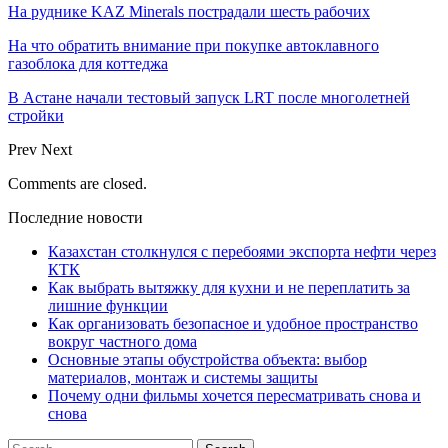
На руднике KAZ Minerals пострадали шесть рабочих
На что обратить внимание при покупке автоклавного
газоблока для коттеджа
В Астане начали тестовый запуск LRT после многолетней
стройки
Prev
Next
Comments are closed.
Последние новости
Казахстан столкнулся с перебоями экспорта нефти через
КТК
Как выбрать вытяжку для кухни и не переплатить за
лишние функции
Как организовать безопасное и удобное пространство
вокруг частного дома
Основные этапы обустройства объекта: выбор
материалов, монтаж и системы защиты
Почему одни фильмы хочется пересматривать снова и
снова