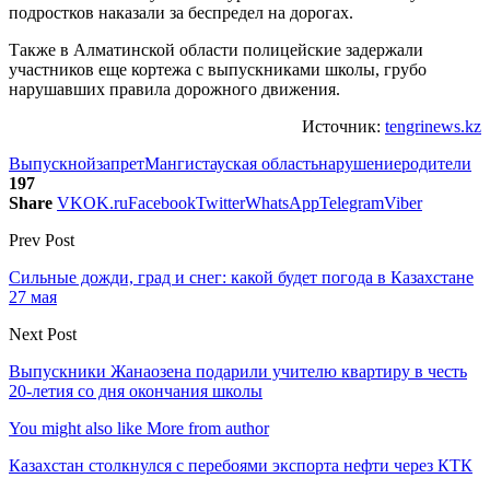
подростков наказали за беспредел на дорогах.
Также в Алматинской области полицейские задержали
участников еще кортежа с выпускниками школы, грубо
нарушавших правила дорожного движения.
Источник:
tengrinews.kz
Выпускной
запрет
Мангистауская область
нарушение
родители
197
Share
VK
OK.ru
Facebook
Twitter
WhatsApp
Telegram
Viber
Prev Post
Сильные дожди, град и снег: какой будет погода в Казахстане
27 мая
Next Post
Выпускники Жанаозена подарили учителю квартиру в честь
20-летия со дня окончания школы
You might also like
More from author
Казахстан столкнулся с перебоями экспорта нефти через КТК