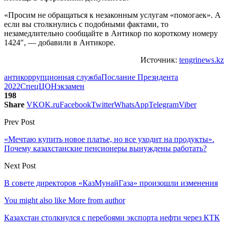
«Просим не обращаться к незаконным услугам «помогаек». А
если вы столкнулись с подобными фактами, то
незамедлительно сообщайте в Антикор по короткому номеру
1424″, — добавили в Антикоре.
Источник:
tengrinews.kz
антикоррупционная служба
Послание Президента
2022
СпецЦОН
экзамен
198
Share
VK
OK.ru
Facebook
Twitter
WhatsApp
Telegram
Viber
Prev Post
«Мечтаю купить новое платье, но все уходит на продукты».
Почему казахстанские пенсионеры вынуждены работать?
Next Post
В совете директоров «КазМунайГаза» произошли изменения
You might also like
More from author
Казахстан столкнулся с перебоями экспорта нефти через КТК