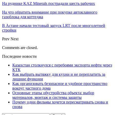
На руднике KAZ Minerals пострадали шесть рабочих
На что обратить внимание при покупке автоклавного
газоблока для коттеджа
В Астане начали тестовый запуск LRT после многолетней
стройки
Prev
Next
Comments are closed.
Последние новости
Казахстан столкнулся с перебоями экспорта нефти через
КТК
Как выбрать вытяжку для кухни и не переплатить за
лишние функции
Как организовать безопасное и удобное пространство
вокруг частного дома
Основные этапы обустройства объекта: выбор
материалов, монтаж и системы защиты
Почему одни фильмы хочется пересматривать снова и
снова