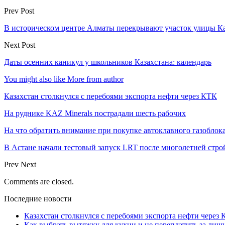
Prev Post
В историческом центре Алматы перекрывают участок улицы К
Next Post
Даты осенних каникул у школьников Казахстана: календарь
You might also like
More from author
Казахстан столкнулся с перебоями экспорта нефти через КТК
На руднике KAZ Minerals пострадали шесть рабочих
На что обратить внимание при покупке автоклавного газоблока
В Астане начали тестовый запуск LRT после многолетней стро
Prev
Next
Comments are closed.
Последние новости
Казахстан столкнулся с перебоями экспорта нефти через
Как выбрать вытяжку для кухни и не переплатить за ли