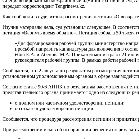
Специализированный межрайонный административный суд Астан
передает корреспондент Tengrinews.kz.
Как сообщили в суде, итоги рассмотрения петиции «О возврат
Изучив материалы дела, суд установил следующее. В соответ
петиция «Вернуть время обратно». Петиция собрала 50 тысяч 
«Для формирования рабочей группы министерство направ
просьбой направить кандидатуры для включения в состав
Әбіл Е.А. и Абенова М.А. Приказом министра от 21 июня
руководителя рабочей группы. В рамках работы рабочей г
Сообщается, что 2 августа по результатам рассмотрения петиц
установленном уполномоченным органом в сфере взаимодействи
Согласно статье 90-6 АППК по результатам рассмотрения пети
представительного органа принимается одно из следующих ре
о полном или частичном удовлетворении петиции;
об отказе в удовлетворении петиции.
Сообщается, что процедура рассмотрения петиции и принятия
При рассмотрении исков об оспаривании решения по результат