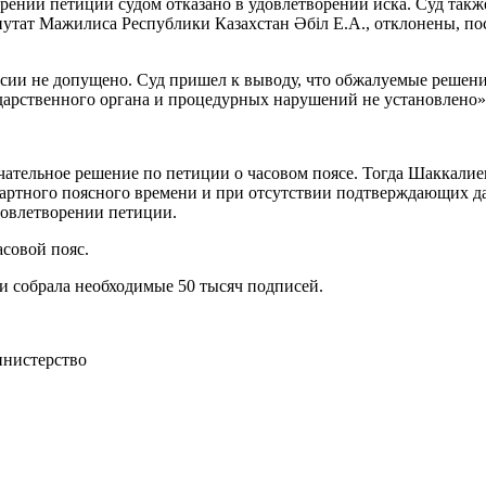
ении петиции судом отказано в удовлетворении иска. Суд также
утат Мажилиса Республики Казахстан Әбіл Е.А., отклонены, пос
ии не допущено. Суд пришел к выводу, что обжалуемые решени
арственного органа и процедурных нарушений не установлено»
чательное решение по петиции о часовом поясе. Тогда Шаккалие
ртного поясного времени и при отсутствии подтверждающих да
довлетворении петиции.
асовой пояс.
ни собрала необходимые 50 тысяч подписей.
инистерство