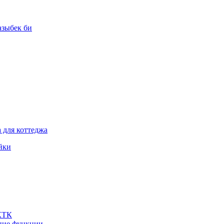
азыбек би
 для коттеджа
йки
 КТК
шние функции