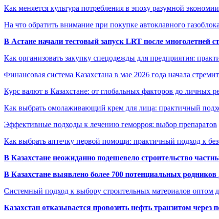
Как меняется культура потребления в эпоху разумной экономии
На что обратить внимание при покупке автоклавного газоблока
В Астане начали тестовый запуск LRT после многолетней с
Как организовать закупку спецодежды для предприятия: практ
Финансовая система Казахстана в мае 2026 года начала стреми
Курс валют в Казахстане: от глобальных факторов до личных 
Как выбрать омолаживающий крем для лица: практичный подхо
Эффективные подходы к лечению геморроя: выбор препаратов
Как выбрать аптечку первой помощи: практичный подход к бе
В Казахстане неожиданно подешевело строительство частн
В Казахстане выявлено более 700 потенциальных родников 
Системный подход к выбору строительных материалов оптом д
Казахстан отказывается провозить нефть транзитом через 