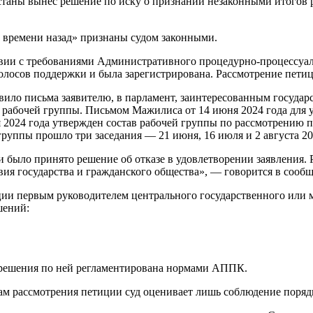
ы вынес решение по иску о признании незаконными итогов рас
е времени назад» признаны судом законными.
ствии с требованиями Административного процедурно-процессуал
голосов поддержки и была зарегистрирована. Рассмотрение пет
ило письма заявителю, в парламент, заинтересованным госуда
 рабочей группы. Письмом Мажилиса от 14 июня 2024 года для 
 2024 года утвержден состав рабочей группы по рассмотрению пе
руппы прошло три заседания — 21 июня, 16 июля и 2 августа 20
ии было принято решение об отказе в удовлетворении заявления.
я государства и гражданского общества», — говорится в сообщ
ции первым руководителем центрального государственного или м
шений:
 решения по ней регламентирована нормами АППК.
ам рассмотрения петиции суд оценивает лишь соблюдение поряд