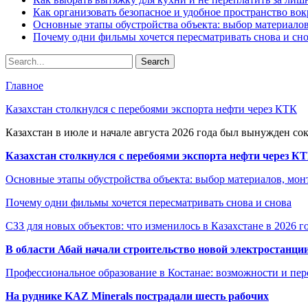
Как организовать безопасное и удобное пространство вок
Основные этапы обустройства объекта: выбор материало
Почему одни фильмы хочется пересматривать снова и сн
Главное
Казахстан столкнулся с перебоями экспорта нефти через КТК
Казахстан в июле и начале августа 2026 года был вынужден со
Казахстан столкнулся с перебоями экспорта нефти через К
Основные этапы обустройства объекта: выбор материалов, мо
Почему одни фильмы хочется пересматривать снова и снова
СЗЗ для новых объектов: что изменилось в Казахстане в 2026 г
В области Абай начали строительство новой электростанции
Профессиональное образование в Костанае: возможности и пе
На руднике KAZ Minerals пострадали шесть рабочих