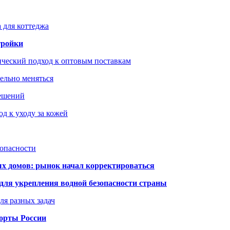
 для коттеджа
тройки
ический подход к оптовым поставкам
тельно меняться
решений
д к уходу за кожей
зопасности
ых домов: рынок начал корректироваться
для укрепления водной безопасности страны
ля разных задач
порты России