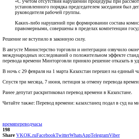
«С учетом отсутствия нарушений процедуры при рассмотр
установленного порядка председателем заседания был деп
руководителя рабочей группы.
Каких-либо нарушений при формировании состава комисс
правомерными, совершены в пределах компетенции госуд
Решение не вступило в законную силу.
В августе Министерство торговли и интеграции озвучило окон
международных исследований о положительном эффекте станда
перевода времени Минторговли приняло решение отказать в у
В ночь с 29 февраля на 1 марта Казахстан перешел на единый ч
Спустя три месяца, 7 июня, петиция за отмену перевода време
Ранее депутат раскритиковал перевод времени в Казахстане.
Читайте также: Перевод времени: казахстанец подал в суд на м
время
перевод
часы
198
Share
VK
OK.ru
Facebook
Twitter
WhatsApp
Telegram
Viber