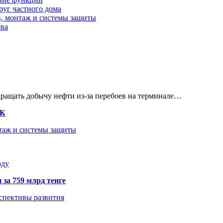
руг частного дома
в, монтаж и системы защиты
ова
кращать добычу нефти из-за перебоев на терминале…
ТК
нтаж и системы защиты
оду
 за 759 млрд тенге
рспективы развития