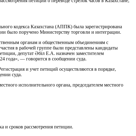
смотрения петиции о переводе стрелок часов в Казахстане,
ьного кодекса Казахстана (АППК) была зарегистрирована
иции было поручено Министерству торговли и интеграции.
рственным органам и общественным объединениям с
участия в рабочей группе были представлены кандидаты
тиции, депутат Әбіл Е.А. назначен заместителем
24 года», — говорится в сообщении суда.
 Регистрация и учет петиций осуществляются в порядке,
ении суда.
естного исполнительного органа, председателем местного
ка и сроков рассмотрения петиции.