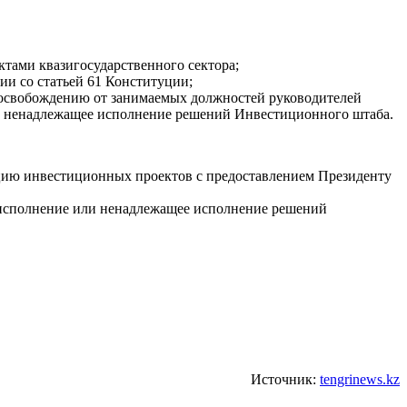
тами квазигосударственного сектора;
и со статьей 61 Конституции;
 освобождению от занимаемых должностей руководителей
или ненадлежащее исполнение решений Инвестиционного штаба.
ацию инвестиционных проектов с предоставлением Президенту
неисполнение или ненадлежащее исполнение решений
Источник:
tengrinews.kz