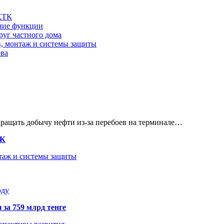
 КТК
шние функции
руг частного дома
в, монтаж и системы защиты
ова
кращать добычу нефти из-за перебоев на терминале…
ТК
нтаж и системы защиты
оду
 за 759 млрд тенге