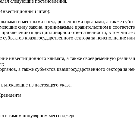
делал следующие постановления.
(Инвестиционный штаб):
альными и местными государственными органами, а также субъек
меющие силу закона, принимаемые правительством в соответстви
 привлечению к дисциплинарной ответственности, в том числе
же субъектов квазигосударственного сектора за неисполнение 
ение инвестиционного климата, а также своевременную реализ
е;
органов, а также субъектов квазигосударственного сектора за 
 вытекающие из настоящего указа.
резидента.
ал в самом популярном мессенджере