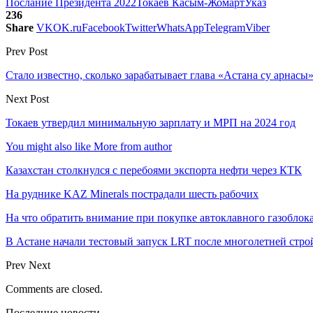
Послание Президента 2022
Токаев Касым-Жомарт
Указ
236
Share
VK
OK.ru
Facebook
Twitter
WhatsApp
Telegram
Viber
Prev Post
Стало известно, сколько зарабатывает глава «Астана су арнасы
Next Post
Токаев утвердил минимальную зарплату и МРП на 2024 год
You might also like
More from author
Казахстан столкнулся с перебоями экспорта нефти через КТК
На руднике KAZ Minerals пострадали шесть рабочих
На что обратить внимание при покупке автоклавного газоблока
В Астане начали тестовый запуск LRT после многолетней стро
Prev
Next
Comments are closed.
Последние новости