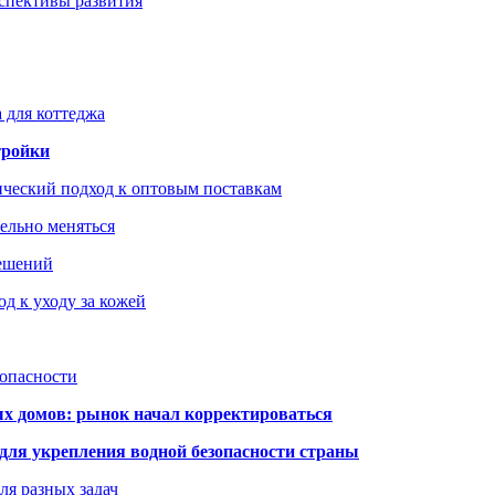
рспективы развития
 для коттеджа
тройки
ический подход к оптовым поставкам
тельно меняться
решений
д к уходу за кожей
зопасности
ых домов: рынок начал корректироваться
для укрепления водной безопасности страны
ля разных задач