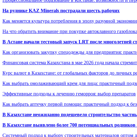
Профессиональное образование в Костанае: возможности и пе
На руднике KAZ Minerals пострадали шесть рабочих
Как меняется культура потребления в эпоху разумной экономии
На что обратить внимание при покупке автоклавного газоблока
В Астане начали тестовый запуск LRT после многолетней с
Как организовать закупку спецодежды для предприятия: практ
Финансовая система Казахстана в мае 2026 года начала стреми
Курс валют в Казахстане: от глобальных факторов до личных 
Как выбрать омолаживающий крем для лица: практичный подхо
Эффективные подходы к лечению геморроя: выбор препаратов
Как выбрать аптечку первой помощи: практичный подход к бе
В Казахстане неожиданно подешевело строительство частн
В Казахстане выявлено более 700 потенциальных родников 
Системный подход к выбору строительных материалов оптом д