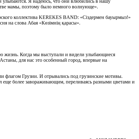
и улыбаются. Я надеюсь, что они влюбились в нашу
естве мамы, поэтому было немного волнующе».
нгерского коллектива KEREKES BAND: «Сiздермен бауырмыз!»
сня на слова Абая «Көзімнің қарасы».
 всю жизнь. Когда мы выступали и видели улыбающиеся
с Астаны, для нас это особенный город, впервые на
ли флагом Грузии. И отрывались под грузинские мотивы.
ал еще более завораживающим, переливаясь разными цветами и