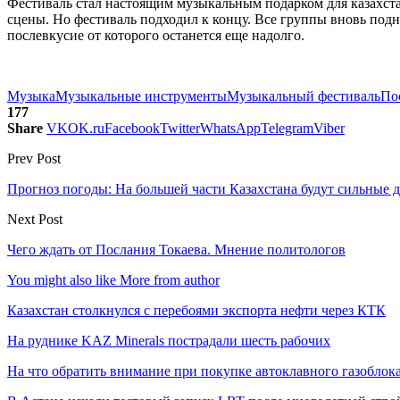
Фестиваль стал настоящим музыкальным подарком для казахст
сцены. Но фестиваль подходил к концу. Все группы вновь подн
послевкусие от которого останется еще надолго.
Музыка
Музыкальные инструменты
Музыкальный фестиваль
По
177
Share
VK
OK.ru
Facebook
Twitter
WhatsApp
Telegram
Viber
Prev Post
Прогноз погоды: На большей части Казахстана будут сильные 
Next Post
Чего ждать от Послания Токаева. Мнение политологов
You might also like
More from author
Казахстан столкнулся с перебоями экспорта нефти через КТК
На руднике KAZ Minerals пострадали шесть рабочих
На что обратить внимание при покупке автоклавного газоблока