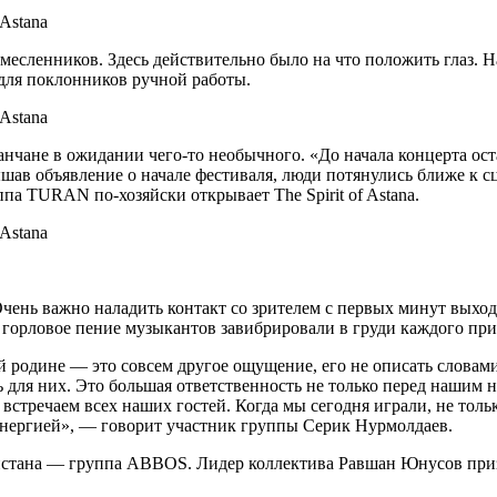
месленников. Здесь действительно было на что положить глаз. 
для поклонников ручной работы.
станчане в ожидании чего-то необычного. «До начала концерта о
лышав объявление о начале фестиваля, люди потянулись ближе к 
па TURAN по-хозяйски открывает The Spirit of Astana.
ень важно наладить контакт со зрителем с первых минут выхода 
и горловое пение музыкантов завибрировали в груди каждого пр
й родине — это совсем другое ощущение, его не описать словам
 для них. Это большая ответственность не только перед нашим 
 встречаем всех наших гостей. Когда мы сегодня играли, не тольк
н энергией», — говорит участник группы Серик Нурмолдаев.
стана — группа ABBOS. Лидер коллектива Равшан Юнусов призна