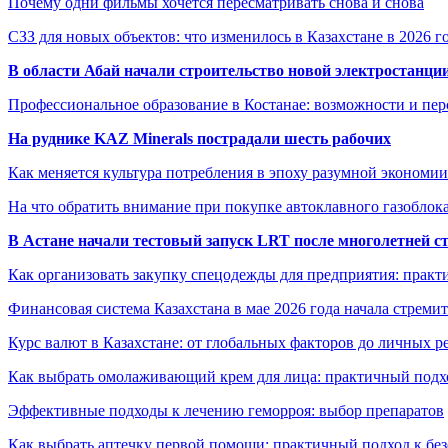
Почему одни фильмы хочется пересматривать снова и снова
СЗЗ для новых объектов: что изменилось в Казахстане в 2026 г
В области Абай начали строительство новой электростанции
Профессиональное образование в Костанае: возможности и пе
На руднике KAZ Minerals пострадали шесть рабочих
Как меняется культура потребления в эпоху разумной экономии
На что обратить внимание при покупке автоклавного газоблока
В Астане начали тестовый запуск LRT после многолетней с
Как организовать закупку спецодежды для предприятия: практ
Финансовая система Казахстана в мае 2026 года начала стреми
Курс валют в Казахстане: от глобальных факторов до личных 
Как выбрать омолаживающий крем для лица: практичный подхо
Эффективные подходы к лечению геморроя: выбор препаратов
Как выбрать аптечку первой помощи: практичный подход к бе