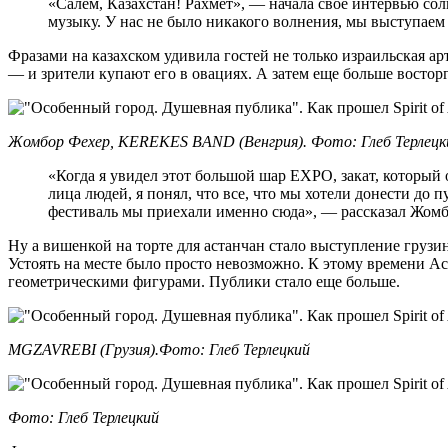
«Салем, Казахстан! Рахмет», — начала свое интервью со
музыку. У нас не было никакого волнения, мы выступаем
Фразами на казахском удивила гостей не только израильская 
— и зрители купают его в овациях. А затем еще больше востор
Жомбор Фехер, KEREKES BAND (Венгрия). Фото: Глеб Терлецк
«Когда я увидел этот большой шар EXPO, закат, который 
лица людей, я понял, что все, что мы хотели донести до 
фестиваль мы приехали именно сюда», — рассказал Жомб
Ну а вишенкой на торте для астанчан стало выступление гру
Устоять на месте было просто невозможно. К этому времени А
геометрическими фигурами. Публики стало еще больше.
MGZAVREBI (Грузия).Фото: Глеб Терлецкий
Фото: Глеб Терлецкий