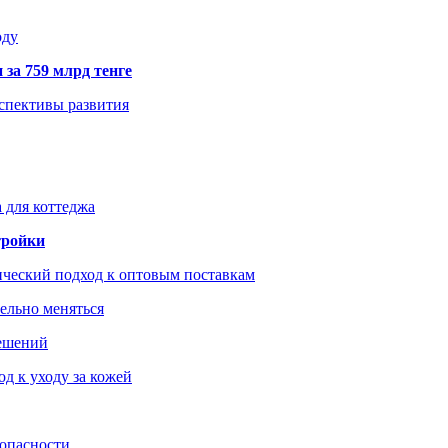
оду
 за 759 млрд тенге
рспективы развития
 для коттеджа
тройки
ический подход к оптовым поставкам
тельно меняться
решений
д к уходу за кожей
зопасности