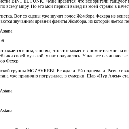
листка BINT EL FUNK. «Мне нравится, что все зрители танцуют 
 по всему миру. Но это мой первый выезд из моей страны в кач
артистка. Вот со сцены уже звучит голос Жомбора Фехера из ве
гаются звучанием древней флейты Жомбора, из которой льется пе
ий
отражается в нем, я понял, что этот момент запомнится мне на
публики своей музыкой, у нас получилось. У нас все начиналось 
ор Фехер.
зинской группы MGZAVREBI. Ее ждали. Ей подпевали. Размахива
стана уже прилично погрузилась в сумерки. Шар «Нур Алем» ст