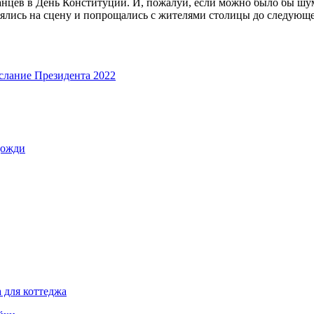
анцев в День Конституции. И, пожалуй, если можно было бы ш
ялись на сцену и попрощались с жителями столицы до следующег
слание Президента 2022
дожди
 для коттеджа