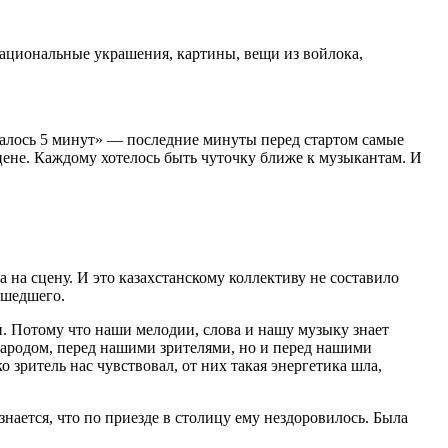
Национальные украшения, картины, вещи из войлока,
сталось 5 минут» — последние минуты перед стартом самые
сцене. Каждому хотелось быть чуточку ближе к музыкантам. И
на сцену. И это казахстанскому коллективу не составило
ишедшего.
и. Потому что наши мелодии, слова и нашу музыку знает
народом, перед нашими зрителями, но и перед нашими
о зритель нас чувствовал, от них такая энергетика шла,
ется, что по приезде в столицу ему нездоровилось. Была