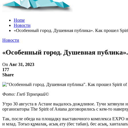
Home
Новости
«Особенный город. Душевная публика». Как прошел Spirit
Новости
«Особенный город. Душевная публика». 
On
Авг 31, 2023
177
Share
Фото: Глеб Терлецкий©
Утро 30 августа в Астане выдалось дождливое. Тучи затянули н
организаторы The Spirit of Astana договорились с кем-то навер
Так, после обеда на площадку выставочного комплекса EXPO на
и млад. Тоғыз құмалақ, асық ату (бес табан), бес асық, хантала