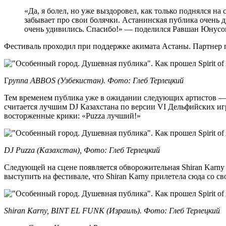
«Да, я болел, но уже выздоровел, как только поднялся на
забывает про свои болячки. Астанинская публика очень д
очень удивились. Спасибо!» — поделился Равшан Юнусов
Фестиваль проходил при поддержке акимата Астаны. Партнер п
Г
руппа ABBOS (Узбекистан). Фото: Глеб Терлецкий
Тем временем публика уже в ожидании следующих артистов — 
считается лучшим DJ Казахстана по версии VI Дельфийских игр
восторженные крики: «Puzza лучший!»
DJ Puzza (Казахстан), Фото: Глеб Терлецкий
Следующей на сцене появляется обворожительная Shiran Karny
выступить на фестивале, что Shiran Karny прилетела сюда со с
Shiran Karny, BINT EL FUNK (Израиль). Фото: Глеб Терлецкий