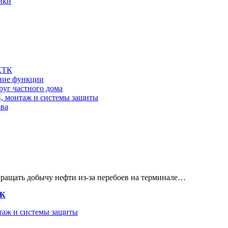
йки
 КТК
шние функции
руг частного дома
в, монтаж и системы защиты
ова
кращать добычу нефти из-за перебоев на терминале…
ТК
нтаж и системы защиты