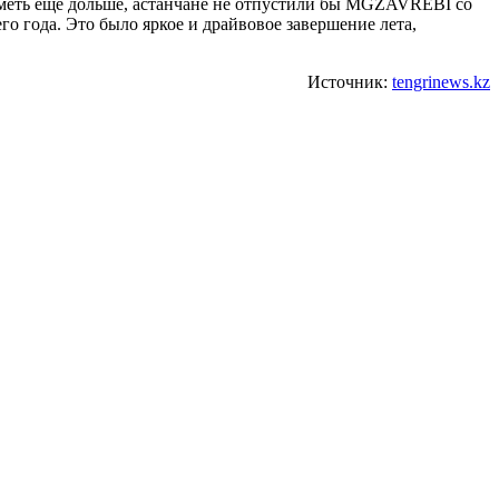
уметь еще дольше, астанчане не отпустили бы MGZAVREBI со
о года. Это было яркое и драйвовое завершение лета,
Источник:
tengrinews.kz