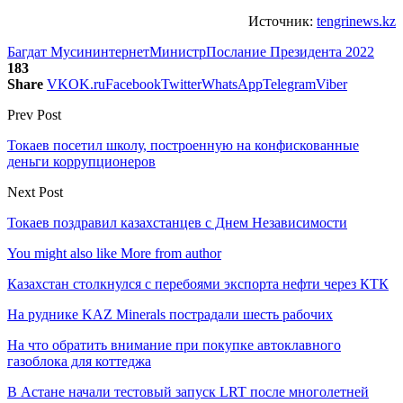
Источник:
tengrinews.kz
Багдат Мусин
интернет
Министр
Послание Президента 2022
183
Share
VK
OK.ru
Facebook
Twitter
WhatsApp
Telegram
Viber
Prev Post
Токаев посетил школу, построенную на конфискованные
деньги коррупционеров
Next Post
Токаев поздравил казахстанцев с Днем Независимости
You might also like
More from author
Казахстан столкнулся с перебоями экспорта нефти через КТК
На руднике KAZ Minerals пострадали шесть рабочих
На что обратить внимание при покупке автоклавного
газоблока для коттеджа
В Астане начали тестовый запуск LRT после многолетней