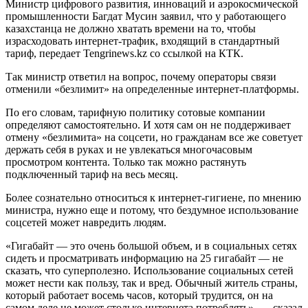
Министр цифрового развития, инноваций и аэрокосмической
промышленности Багдат Мусин заявил, что у работающего
казахстанца не должно хватать времени на то, чтобы
израсходовать интернет-трафик, входящий в стандартный
тариф, передает Tengrinews.kz со ссылкой на КТК.
Так министр ответил на вопрос, почему операторы связи
отменили «безлимит» на определенные интернет-платформы.
По его словам, тарифную политику сотовые компании
определяют самостоятельно. И хотя сам он не поддерживает
отмену «безлимита» на соцсети, но гражданам все же советует
держать себя в руках и не увлекаться многочасовым
просмотром контента. Только так можно растянуть
подключенный тариф на весь месяц.
Более сознательно относиться к интернет-гигиене, по мнению
министра, нужно еще и потому, что бездумное использование
соцсетей может навредить людям.
«Гигабайт — это очень большой объем, и в социальных сетях
сидеть и просматривать информацию на 25 гигабайт — не
сказать, что суперполезно. Использование социальных сетей
может нести как пользу, так и вред. Обычный житель страны,
который работает восемь часов, который трудится, он на
самом деле не может столько интернета потреблять», — сказал