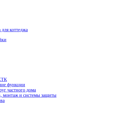
 для коттеджа
йки
 КТК
шние функции
руг частного дома
в, монтаж и системы защиты
ова