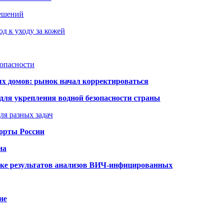
решений
д к уходу за кожей
зопасности
ых домов: рынок начал корректироваться
для укрепления водной безопасности страны
ля разных задач
порты России
на
ке результатов анализов ВИЧ-инфицированных
не