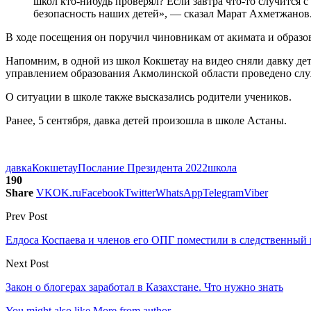
школ кто-нибудь проверял? Если завтра что-то случится с
безопасность наших детей», — сказал Марат Ахметжанов
В ходе посещения он поручил чиновникам от акимата и образов
Напомним, в одной из школ Кокшетау на видео сняли давку дет
управлением образования Акмолинской области проведено слу
О ситуации в школе также высказались родители учеников.
Ранее, 5 сентября, давка детей произошла в школе Астаны.
давка
Кокшетау
Послание Президента 2022
школа
190
Share
VK
OK.ru
Facebook
Twitter
WhatsApp
Telegram
Viber
Prev Post
Елдоса Коспаева и членов его ОПГ поместили в следственный 
Next Post
Закон о блогерах заработал в Казахстане. Что нужно знать
You might also like
More from author