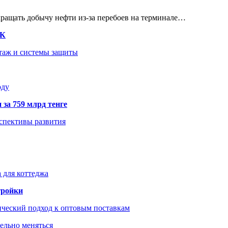
кращать добычу нефти из-за перебоев на терминале…
ТК
нтаж и системы защиты
оду
 за 759 млрд тенге
рспективы развития
 для коттеджа
тройки
ический подход к оптовым поставкам
тельно меняться