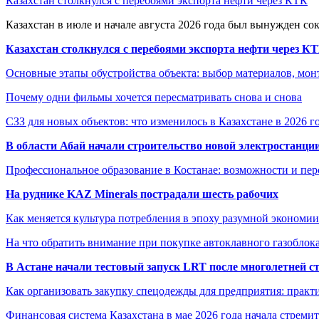
Казахстан столкнулся с перебоями экспорта нефти через КТК
Казахстан в июле и начале августа 2026 года был вынужден со
Казахстан столкнулся с перебоями экспорта нефти через К
Основные этапы обустройства объекта: выбор материалов, мо
Почему одни фильмы хочется пересматривать снова и снова
СЗЗ для новых объектов: что изменилось в Казахстане в 2026 г
В области Абай начали строительство новой электростанции
Профессиональное образование в Костанае: возможности и пе
На руднике KAZ Minerals пострадали шесть рабочих
Как меняется культура потребления в эпоху разумной экономии
На что обратить внимание при покупке автоклавного газоблока
В Астане начали тестовый запуск LRT после многолетней с
Как организовать закупку спецодежды для предприятия: практ
Финансовая система Казахстана в мае 2026 года начала стреми