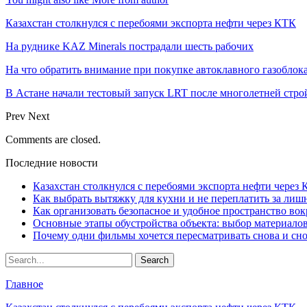
Казахстан столкнулся с перебоями экспорта нефти через КТК
На руднике KAZ Minerals пострадали шесть рабочих
На что обратить внимание при покупке автоклавного газоблока
В Астане начали тестовый запуск LRT после многолетней стро
Prev
Next
Comments are closed.
Последние новости
Казахстан столкнулся с перебоями экспорта нефти через
Как выбрать вытяжку для кухни и не переплатить за ли
Как организовать безопасное и удобное пространство вок
Основные этапы обустройства объекта: выбор материало
Почему одни фильмы хочется пересматривать снова и сн
Главное