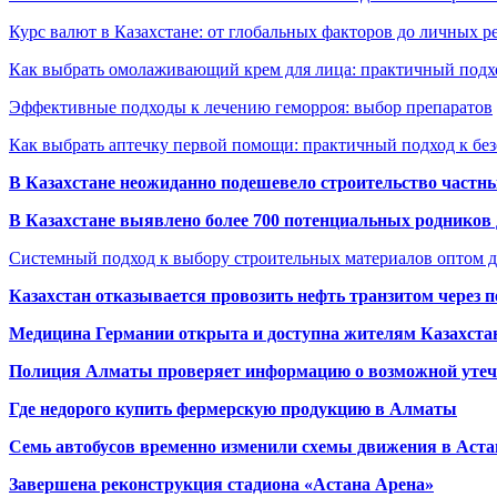
Курс валют в Казахстане: от глобальных факторов до личных 
Как выбрать омолаживающий крем для лица: практичный подхо
Эффективные подходы к лечению геморроя: выбор препаратов
Как выбрать аптечку первой помощи: практичный подход к бе
В Казахстане неожиданно подешевело строительство частн
В Казахстане выявлено более 700 потенциальных родников 
Системный подход к выбору строительных материалов оптом д
Казахстан отказывается провозить нефть транзитом через 
Медицина Германии открыта и доступна жителям Казахста
Полиция Алматы проверяет информацию о возможной утеч
Где недорого купить фермерскую продукцию в Алматы
Семь автобусов временно изменили схемы движения в Аста
Завершена реконструкция стадиона «Астана Арена»