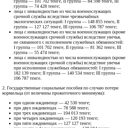
группа — 101 702 тенге, II группа — 84 598 тенге, III
группа — 74 428 тенге;
лица с инвалидностью из числа военнослужащих
срочной службы вследствие чрезвычайных
экологических ситуаций: I группа — 148 855 тенге, II
группа — 127 127 тенге, III группа — 106 787 тенге;
лица с инвалидностью из числа военнослужащих (кроме
военнослужащих срочной службы) вследствие увечья,
не связанного с исполнением служебных обязанностей:
I группа — 101 702 тенге, II группа — 81 362 тенге, III
группа — 55 474 тенге;
лица с инвалидностью из числа военнослужащих (кроме
военнослужащих срочной службы) вследствие увечья
при исполнении служебных обязанностей: I группа —
182 139 тенге; II группа — 140 534 тенге; III группа —
106 787 тенге.
2. Государственные социальные пособия по случаю потери
кормильца (от величины прожиточного минимума):
при одном иждивенце — 42 530 тенге;
при двух иждивенцах — 78 588 тенге;
при трех иждивенцах — 104 013 тенге;
при четырех иждивенцах — 120 193 тенге;
при пяти иждивенцах — 127 127 тенге;