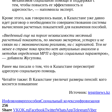
механизмов социальной помощи и поддержки с
тем, чтобы повысить ее эффективность и
адресность», — напомнила эксперт.
Кроме этого, как говорилось выше, в Казахстане уже давно
идет разговор о необходимости совершенствования системы
вычисления расчетных показателей для назначения пособий.
«Введенный еще на пороге независимости месячный
расчетный показатель, по мнению экспертов, устарел и не
связан ни с экономическими реалиями, ни с зарплатой. Тем не
менее в стране пока просто нет актуальных аналогов и
методик определения МРП и других социальных параметров»,
— добавила Жусупова.
Ранее мы писали о том, что в Казахстане пересмотрят
адресную социальную помощь.
Читайте также: В Казахстане увеличат размеры пенсий: кого
коснется повышение
Источник:
tengrinews.kz
Инфляция
мрп
пособия
Социальный кодекс
цифровизация
256
Share
VK
OK.ru
Facebook
Twitter
WhatsApp
Telegram
Viber