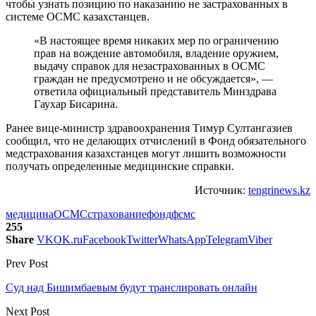
чтобы узнать позицию по наказанию не застрахованных в
системе ОСМС казахстанцев.
«В настоящее время никаких мер по ограничению
прав на вождение автомобиля, владение оружием,
выдачу справок для незастрахованных в ОСМС
граждан не предусмотрено и не обсуждается», —
ответила официальный представитель Минздрава
Гаухар Бисарина.
Ранее вице-министр здравоохранения Тимур Султангазиев
сообщил, что не делающих отчислений в Фонд обязательного
медстрахования казахстанцев могут лишить возможности
получать определенные медицинские справки.
Источник:
tengrinews.kz
медицина
ОСМС
страхование
фонд
фсмс
255
Share
VK
OK.ru
Facebook
Twitter
WhatsApp
Telegram
Viber
Prev Post
Суд над Бишимбаевым будут транслировать онлайн
Next Post