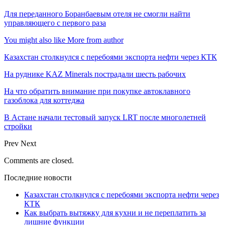
Для переданного Боранбаевым отеля не смогли найти
управляющего с первого раза
You might also like
More from author
Казахстан столкнулся с перебоями экспорта нефти через КТК
На руднике KAZ Minerals пострадали шесть рабочих
На что обратить внимание при покупке автоклавного
газоблока для коттеджа
В Астане начали тестовый запуск LRT после многолетней
стройки
Prev
Next
Comments are closed.
Последние новости
Казахстан столкнулся с перебоями экспорта нефти через
КТК
Как выбрать вытяжку для кухни и не переплатить за
лишние функции