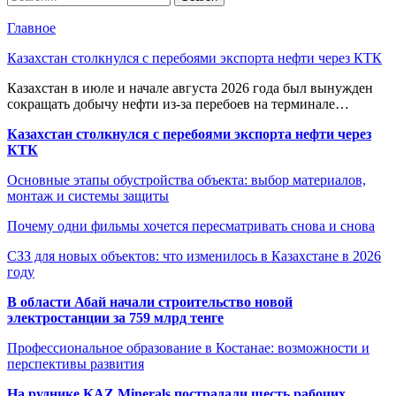
Главное
Казахстан столкнулся с перебоями экспорта нефти через КТК
Казахстан в июле и начале августа 2026 года был вынужден
сокращать добычу нефти из-за перебоев на терминале…
Казахстан столкнулся с перебоями экспорта нефти через
КТК
Основные этапы обустройства объекта: выбор материалов,
монтаж и системы защиты
Почему одни фильмы хочется пересматривать снова и снова
СЗЗ для новых объектов: что изменилось в Казахстане в 2026
году
В области Абай начали строительство новой
электростанции за 759 млрд тенге
Профессиональное образование в Костанае: возможности и
перспективы развития
На руднике KAZ Minerals пострадали шесть рабочих