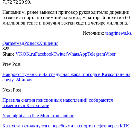
7172 72 20 99.
Напомним, ранее вынесли приговор руководителю дирекции
развития спорта по олимпийским видам, который похитил 60
миллионов тенге и получил взятки еще на четыре миллиона.
Источник:
tengrinews.kz
Qarmet
мвд
Розыск
Хищения
325
Share
VK
OK.ru
Facebook
Twitter
WhatsApp
Telegram
Viber
Prev Post
Накроют туманы и 42-градусная жара: погода в Казахстане на
среду, 24 июля
Next Post
Правила снятия пенсионных накоплений собираются
изменить в Казахстане
You might also like
More from author
Казахстан столкнулся с перебоями экспорта нефти через КТК