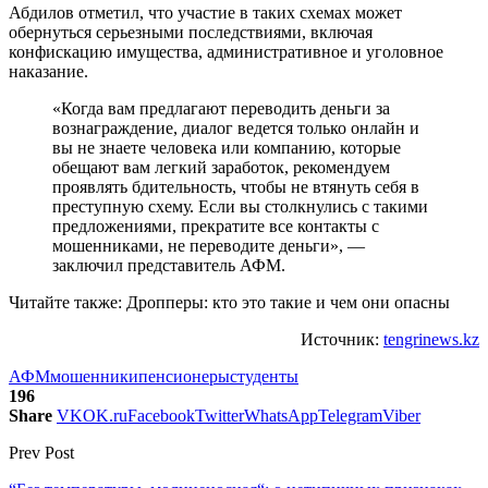
Абдилов отметил, что участие в таких схемах может
обернуться серьезными последствиями, включая
конфискацию имущества, административное и уголовное
наказание.
«Когда вам предлагают переводить деньги за
вознаграждение, диалог ведется только онлайн и
вы не знаете человека или компанию, которые
обещают вам легкий заработок, рекомендуем
проявлять бдительность, чтобы не втянуть себя в
преступную схему. Если вы столкнулись с такими
предложениями, прекратите все контакты с
мошенниками, не переводите деньги», —
заключил представитель АФМ.
Читайте также: Дропперы: кто это такие и чем они опасны
Источник:
tengrinews.kz
АФМ
мошенники
пенсионеры
студенты
196
Share
VK
OK.ru
Facebook
Twitter
WhatsApp
Telegram
Viber
Prev Post