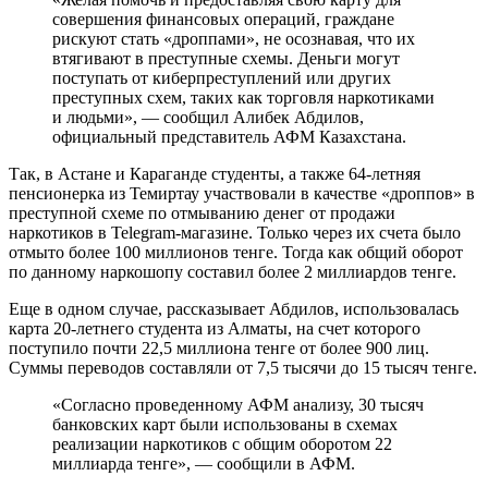
совершения финансовых операций, граждане
рискуют стать «дроппами», не осознавая, что их
втягивают в преступные схемы. Деньги могут
поступать от киберпреступлений или других
преступных схем, таких как торговля наркотиками
и людьми», — сообщил Алибек Абдилов,
официальный представитель АФМ Казахстана.
Так, в Астане и Караганде студенты, а также 64-летняя
пенсионерка из Темиртау участвовали в качестве «дроппов» в
преступной схеме по отмыванию денег от продажи
наркотиков в Telegram-магазине. Только через их счета было
отмыто более 100 миллионов тенге. Тогда как общий оборот
по данному наркошопу составил более 2 миллиардов тенге.
Еще в одном случае, рассказывает Абдилов, использовалась
карта 20-летнего студента из Алматы, на счет которого
поступило почти 22,5 миллиона тенге от более 900 лиц.
Суммы переводов составляли от 7,5 тысячи до 15 тысяч тенге.
«Согласно проведенному АФМ анализу, 30 тысяч
банковских карт были использованы в схемах
реализации наркотиков с общим оборотом 22
миллиарда тенге», — сообщили в АФМ.