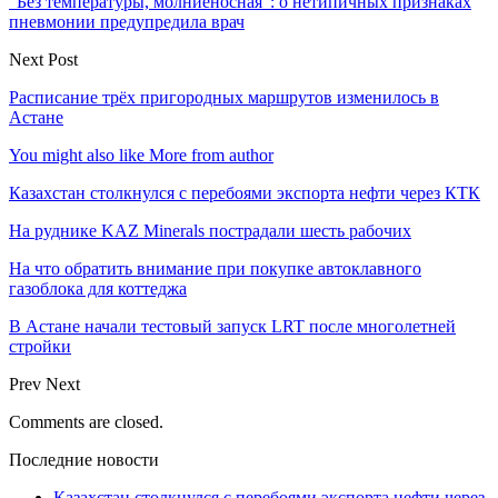
“Без температуры, молниеносная“: о нетипичных признаках
пневмонии предупредила врач
Next Post
Расписание трёх пригородных маршрутов изменилось в
Астане
You might also like
More from author
Казахстан столкнулся с перебоями экспорта нефти через КТК
На руднике KAZ Minerals пострадали шесть рабочих
На что обратить внимание при покупке автоклавного
газоблока для коттеджа
В Астане начали тестовый запуск LRT после многолетней
стройки
Prev
Next
Comments are closed.
Последние новости
Казахстан столкнулся с перебоями экспорта нефти через