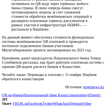
оплачивать по QR-коду через терминал любого
банка страны. В свою очередь банки смогут
оптимизировать затраты за счет снижения
стоимости обработки межбанковских операций и
расширить платежные сервисы для клиентов в
рамках участия в инфраструктуре НЦФИ», —
рассказали в Нацбанке.
На данный момент обеспечена готовность функционала
системы межбанковских QR-платежей и проводится
поэтапное подключение банков-участников.
Масштабирование проекта запланировано на 2025 год.
Напомним, ранее председатель Национального банка Тимур
Сулейменов рассказал, как будет работать платежная система c
единым QR-кодом для всех банков в Казахстане.
Читайте также: Переводы и платежи с 11 ноября: Нацбанк
обратился к казахстанцам
Источник:
tengrinews.kz
QR-код
банки
Национальный банк Казахстана
перевод
Проект
201
Share
VK
OK.ru
Facebook
Twitter
WhatsApp
Telegram
Viber