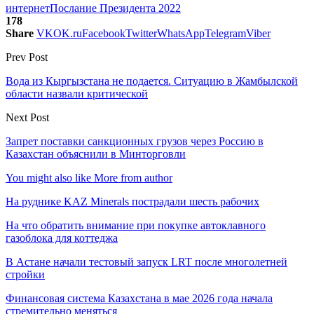
интернет
Послание Президента 2022
178
Share
VK
OK.ru
Facebook
Twitter
WhatsApp
Telegram
Viber
Prev Post
Вода из Кыргызстана не подается. Ситуацию в Жамбылской
области назвали критической
Next Post
Запрет поставки санкционных грузов через Россию в
Казахстан объяснили в Минторговли
You might also like
More from author
На руднике KAZ Minerals пострадали шесть рабочих
На что обратить внимание при покупке автоклавного
газоблока для коттеджа
В Астане начали тестовый запуск LRT после многолетней
стройки
Финансовая система Казахстана в мае 2026 года начала
стремительно меняться