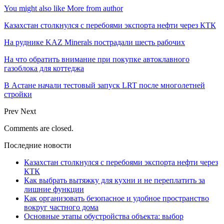
You might also like
More from author
Казахстан столкнулся с перебоями экспорта нефти через КТК
На руднике KAZ Minerals пострадали шесть рабочих
На что обратить внимание при покупке автоклавного
газоблока для коттеджа
В Астане начали тестовый запуск LRT после многолетней
стройки
Prev
Next
Comments are closed.
Последние новости
Казахстан столкнулся с перебоями экспорта нефти через
КТК
Как выбрать вытяжку для кухни и не переплатить за
лишние функции
Как организовать безопасное и удобное пространство
вокруг частного дома
Основные этапы обустройства объекта: выбор