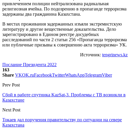
привлечением полиции нейтрализована радикальная
религиозная ячейка. По подозрению в пропаганде терроризма
задержаны два гражданина Казахстана.
В местах проживания задержанных изъяли экстремистскую
литературу и другие вещественные доказательства. Дело
зарегистрировано в Едином реестре досудебных
расследований по части 2 статьи 256 «Пропаганда терроризма
или публичные призывы к совершению акта терроризма» УК.
Источник:
tengrinews.kz
Послание Президента 2022
163
Share
VK
OK.ru
Facebook
Twitter
WhatsApp
Telegram
Viber
Prev Post
Сбой в работе спутника KazSat-3. Проблемы с ТВ возникли в
Казахстане
Next Post
Токаев дал поручения правительству по ситуации на севере
Казахстана