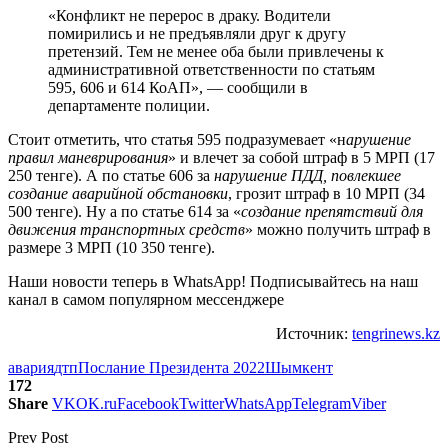
«Конфликт не перерос в драку. Водители
помирились и не предъявляли друг к другу
претензий. Тем не менее оба были привлечены к
административной ответственности по статьям
595, 606 и 614 КоАП», — сообщили в
департаменте полиции.
Стоит отметить, что статья 595 подразумевает «н
арушение
правил маневрирования
» и влечет за собой штраф в 5 МРП (17
250 тенге). А по статье 606 за
нарушение ПДД, повлекшее
создание аварийной обстановки
, грозит штраф в 10 МРП (34
500 тенге). Ну а по статье 614 за «
создание препятствий для
движения транспортных средств
» можно получить штраф в
размере 3 МРП (10 350 тенге).
Наши новости теперь в WhatsApp! Подписывайтесь на наш
канал в самом популярном мессенджере
Источник:
tengrinews.kz
авария
дтп
Послание Президента 2022
Шымкент
172
Share
VK
OK.ru
Facebook
Twitter
WhatsApp
Telegram
Viber
Prev Post