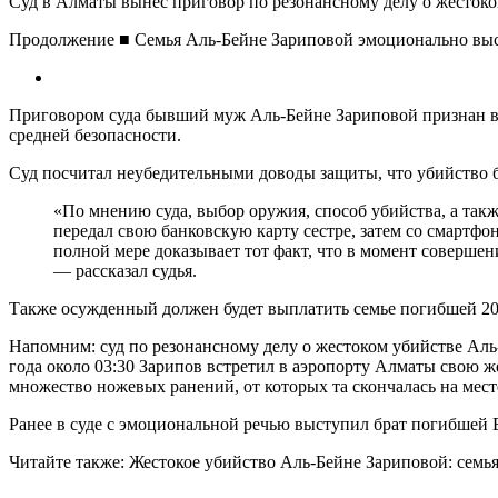
Суд в Алматы вынес приговор по резонансному делу о жестоком
Продолжение ■ Семья Аль-Бейне Зариповой эмоционально выс
Приговором суда бывший муж Аль-Бейне Зариповой признан в
средней безопасности.
Суд посчитал неубедительными доводы защиты, что убийство 
«По мнению суда, выбор оружия, способ убийства, а такж
передал свою банковскую карту сестре, затем со смартфон
полной мере доказывает тот факт, что в момент совершен
— рассказал судья.
Также осужденный должен будет выплатить семье погибшей 20 м
Напомним: суд по резонансному делу о жестоком убийстве Аль
года около 03:30 Зарипов встретил в аэропорту Алматы свою же
множество ножевых ранений, от которых та скончалась на мест
Ранее в суде с эмоциональной речью выступил брат погибшей Е
Читайте также: Жестокое убийство Аль-Бейне Зариповой: семь