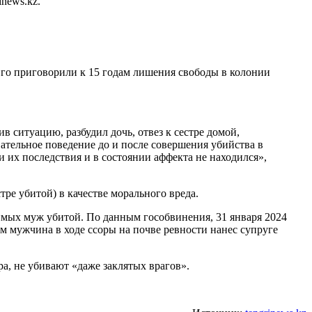
news.kz.
о приговорили к 15 годам лишения свободы в колонии
в ситуацию, разбудил дочь, отвез к сестре домой,
овательное поведение до и после совершения убийства в
 их последствия и в состоянии аффекта не находился»,
ре убитой) в качестве морального вреда.
димых муж убитой. По данным гособвинения, 31 января 2024
ам мужчина в ходе ссоры на почве ревности нанес супруге
ра, не убивают «даже заклятых врагов».