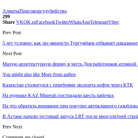
Алматы
Приговор
суд
убийство
299
Share
VK
OK.ru
Facebook
Twitter
WhatsApp
Telegram
Viber
Prev Post
5 лет условно: как экс-министр Тургумбаев отбывает наказание
Next Post
Малую архитектурную форму в честь Дня работников атомной 
You might also like
More from author
Казахстан столкнулся с перебоями экспорта нефти через КТК
На руднике KAZ Minerals пострадали шесть рабочих
На что обратить внимание при покупке автоклавного газоблока
В Астане начали тестовый запуск LRT после многолетней стро
Prev
Next
Comments are closed.