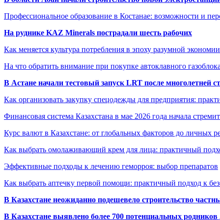
Профессиональное образование в Костанае: возможности и пе
На руднике KAZ Minerals пострадали шесть рабочих
Как меняется культура потребления в эпоху разумной экономии
На что обратить внимание при покупке автоклавного газоблока
В Астане начали тестовый запуск LRT после многолетней с
Как организовать закупку спецодежды для предприятия: практ
Финансовая система Казахстана в мае 2026 года начала стреми
Курс валют в Казахстане: от глобальных факторов до личных 
Как выбрать омолаживающий крем для лица: практичный подхо
Эффективные подходы к лечению геморроя: выбор препаратов
Как выбрать аптечку первой помощи: практичный подход к бе
В Казахстане неожиданно подешевело строительство частн
В Казахстане выявлено более 700 потенциальных родников 