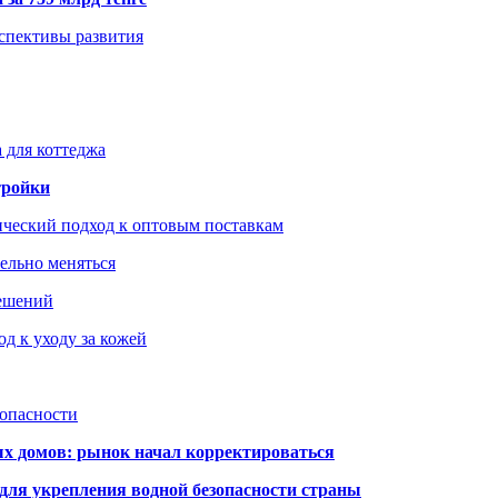
рспективы развития
 для коттеджа
тройки
ический подход к оптовым поставкам
тельно меняться
решений
д к уходу за кожей
зопасности
ых домов: рынок начал корректироваться
для укрепления водной безопасности страны