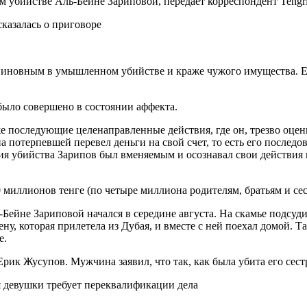
 убийстве Аль-Бейне Зариповой, передает корреспондент Tengri
казалась о приговоре
иновным в умышленном убийстве и краже чужого имущества. Ег
было совершено в состоянии аффекта.
е последующие целенаправленные действия, где он, трезво оцени
а потерпевшей перевел деньги на свой счет, то есть его послед
ия убийства Зарипов был вменяемым и осознавал свои действия и
иллионов тенге (по четыре миллиона родителям, братьям и сест
-Бейне Зариповой начался в середине августа. На скамье подсу
ну, которая прилетела из Дубая, и вместе с ней поехал домой. Т
е.
рик Жусупов. Мужчина заявил, что так, как была убита его сест
я девушки требует переквалификации дела