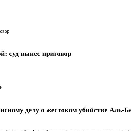
говор
й: суд вынес приговор
нсному делу о жестоком убийстве Аль-Б