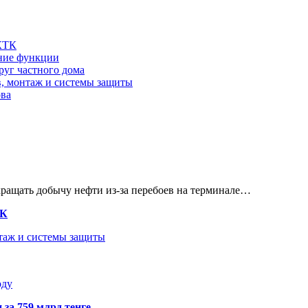
 КТК
шние функции
руг частного дома
в, монтаж и системы защиты
ова
кращать добычу нефти из-за перебоев на терминале…
ТК
нтаж и системы защиты
оду
 за 759 млрд тенге