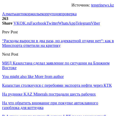
Источник:
tengrinews.kz
Алматы
антикор
жилье
коррупция
проверка
263
Share
VK
OK.ru
Facebook
Twitter
WhatsApp
Telegram
Viber
Prev Post
“Расходы выросли в два раза, но адекватной отдачи нет“: как в
Минспорта ответили на критику
Next Post
МИД Казахстана сделал заявление по ситуации на Ближнем
Востоке
You might also like
More from author
Казахстан столкнулся с перебоями экспорта нефти через КТК
На руднике KAZ Minerals пострадали шесть рабочих
На что обратить внимание при покупке автоклавного
газоблока для коттеджа