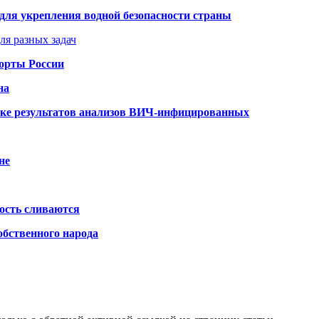
для укрепления водной безопасности страны
ля разных задач
порты России
на
ке результатов анализов ВИЧ-инфицированных
не
ость сливаются
обственного народа