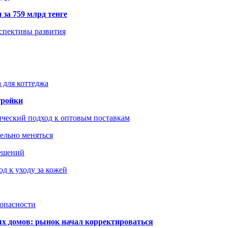
 за 759 млрд тенге
рспективы развития
 для коттеджа
тройки
ический подход к оптовым поставкам
тельно меняться
решений
д к уходу за кожей
зопасности
ых домов: рынок начал корректироваться