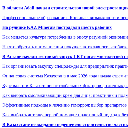
В области Абай начали строительство новой электростанции
Профессиональное образование в Костанае: возможности и пе
На руднике KAZ Minerals пострадали шесть рабочих
Как меняется культура потребления в эпоху разумной экономии
На что обратить внимание при покупке автоклавного газоблока
В Астане начали тестовый запуск LRT после многолетней с
Как организовать закупку спецодежды для предприятия: практ
Финансовая система Казахстана в мае 2026 года начала стреми
Курс валют в Казахстане: от глобальных факторов до личных 
Как выбрать омолаживающий крем для лица: практичный подхо
Эффективные подходы к лечению геморроя: выбор препаратов
Как выбрать аптечку первой помощи: практичный подход к бе
В Казахстане неожиданно подешевело строительство частн