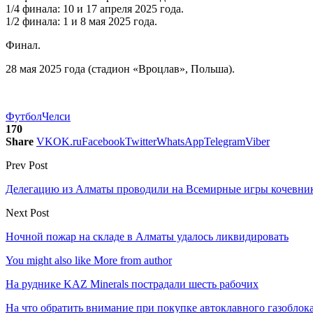
1/4 финала: 10 и 17 апреля 2025 года.
1/2 финала: 1 и 8 мая 2025 года.
Финал.
28 мая 2025 года (стадион «Вроцлав», Польша).
Футбол
Челси
170
Share
VK
OK.ru
Facebook
Twitter
WhatsApp
Telegram
Viber
Prev Post
Делегацию из Алматы проводили на Всемирные игры кочевни
Next Post
Ночной пожар на складе в Алматы удалось ликвидировать
You might also like
More from author
На руднике KAZ Minerals пострадали шесть рабочих
На что обратить внимание при покупке автоклавного газоблока