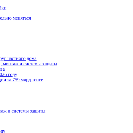
йки
тельно меняться
руг частного дома
в, монтаж и системы защиты
ова
026 году
ии за 759 млрд тенге
нтаж и системы защиты
оду