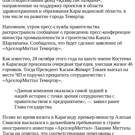
благотворительный фонд «Қазақстан халқына»,
направленные на поддержку проектов в области
здравоохранения и образования Карагандинской области, в
том числе на развитие города Темиртау.
Напомним, утром пресс-служба правительства
распространила сообщение о проведении пресс-конференции
министра промышленности и строительства Каната
Шарлапаева. Сообщалось, что будет сделано заявление об
«АрселорМиттал Темиртау».
Как известно, 28 октября этого года на шахте имени Костенко
в Караганде произошла очередная трагедия, унесшая жизни 46
горняков. Тогда Президент Касым-Жомарт Токаев выехал на
место ЧП и поручил прекратить сотрудничество с
«АрселорМиттал Темиртау».
«Данная компания оказалась самой худшей в
нашей истории с точки зрения сотрудничества с
правительством и предприятием», — заявил ранее
Глава государства.
Позже во время визита в Караганду премьер-министр Алихан
Смаилов высказался о дальнейшем пребывании в стране
иностранного инвестора «АрселорМиттал» Лакшми Миттала.
Тогда он отметил, что соответствующие переговоры с