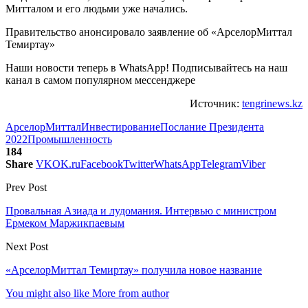
Митталом и его людьми уже начались.
Правительство анонсировало заявление об «АрселорМиттал
Темиртау»
Наши новости теперь в WhatsApp! Подписывайтесь на наш
канал в самом популярном мессенджере
Источник:
tengrinews.kz
АрселорМиттал
Инвестирование
Послание Президента
2022
Промышленность
184
Share
VK
OK.ru
Facebook
Twitter
WhatsApp
Telegram
Viber
Prev Post
Провальная Азиада и лудомания. Интервью с министром
Ермеком Маржикпаевым
Next Post
«АрселорМиттал Темиртау» получила новое название
You might also like
More from author