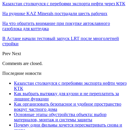
Казахстан столкнулся с перебоями экспорта нефти через КТК
На руднике KAZ Minerals пострадали шесть рабочих
На что обратить внимание при покупке автоклавного
газоблока для коттеджа
В Астане начали тестовый запуск LRT после многолетней
стройки
Prev
Next
Comments are closed.
Последние новости
Казахстан столкнулся с перебоями экспорта нефти через
КТК
Как выбрать вытяжку для кухни и не переплатить за
лишние функции
Как организовать безопасное и удобное пространство
вокруг частного дома
Основные этапы обустройства объекта: выбор
материалов, монтаж и системы защиты
Почему одни фильмы хочется пересматривать снова и