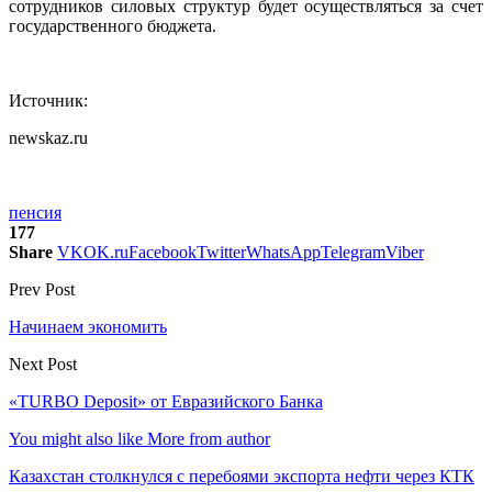
сотрудников силовых структур будет осуществляться за счет
государственного бюджета.
Источник:
newskaz.ru
пенсия
177
Share
VK
OK.ru
Facebook
Twitter
WhatsApp
Telegram
Viber
Prev Post
Начинаем экономить
Next Post
«TURBO Deposit» от Евразийского Банка
You might also like
More from author
Казахстан столкнулся с перебоями экспорта нефти через КТК