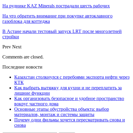
На руднике KAZ Minerals пострадали шесть рабочих
На что обратить внимание при покупке автоклавного
газоблока для коттеджа
В Астане начали тестовый запуск LRT после многолетней
стройки
Prev
Next
Comments are closed.
Последние новости
Казахстан столкнулся с перебоями экспорта нефти через
КТК
Как выбрать вытяжку для кухни и не переплатить за
лишние функции
Как организовать безопасное и удобное пространство
вокруг частного дома
Основные этапы обустройства объекта: выбор
материалов, монтаж и системы защиты
Почему одни фильмы хочется пересматривать снова и
снова