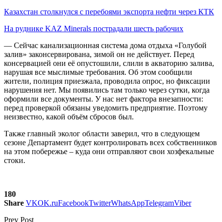
Казахстан столкнулся с перебоями экспорта нефти через КТК
На руднике KAZ Minerals пострадали шесть рабочих
— Сейчас канализационная система дома отдыха «Голубой
залив» законсервирована, зимой он не действует. Перед
консервацией они её опустошили, слили в акваторию залива,
нарушая все мыслимые требования. Об этом сообщили
жители, полиция приезжала, проводила опрос, но фиксации
нарушения нет. Мы появились там только через сутки, когда
оформили все документы. У нас нет фактора внезапности:
перед проверкой обязаны уведомить предприятие. Поэтому
неизвестно, какой объём сбросов был.
Также главный эколог области заверил, что в следующем
сезоне Департамент будет контролировать всех собственников
на этом побережье – куда они отправляют свои хозфекальные
стоки.
180
Share
VK
OK.ru
Facebook
Twitter
WhatsApp
Telegram
Viber
Prev Post