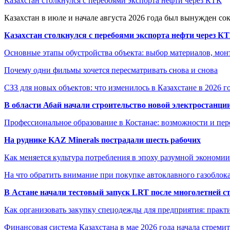
Казахстан столкнулся с перебоями экспорта нефти через КТК
Казахстан в июле и начале августа 2026 года был вынужден со
Казахстан столкнулся с перебоями экспорта нефти через К
Основные этапы обустройства объекта: выбор материалов, мо
Почему одни фильмы хочется пересматривать снова и снова
СЗЗ для новых объектов: что изменилось в Казахстане в 2026 г
В области Абай начали строительство новой электростанции
Профессиональное образование в Костанае: возможности и пе
На руднике KAZ Minerals пострадали шесть рабочих
Как меняется культура потребления в эпоху разумной экономии
На что обратить внимание при покупке автоклавного газоблока
В Астане начали тестовый запуск LRT после многолетней с
Как организовать закупку спецодежды для предприятия: практ
Финансовая система Казахстана в мае 2026 года начала стреми