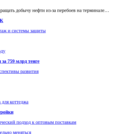
кращать добычу нефти из-за перебоев на терминале…
ТК
нтаж и системы защиты
оду
 за 759 млрд тенге
рспективы развития
 для коттеджа
тройки
ический подход к оптовым поставкам
тельно меняться