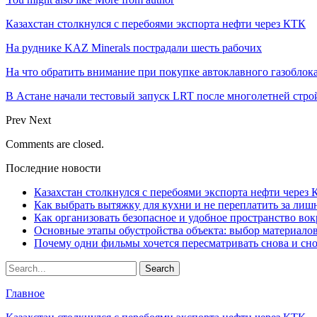
Казахстан столкнулся с перебоями экспорта нефти через КТК
На руднике KAZ Minerals пострадали шесть рабочих
На что обратить внимание при покупке автоклавного газоблока
В Астане начали тестовый запуск LRT после многолетней стро
Prev
Next
Comments are closed.
Последние новости
Казахстан столкнулся с перебоями экспорта нефти через
Как выбрать вытяжку для кухни и не переплатить за ли
Как организовать безопасное и удобное пространство вок
Основные этапы обустройства объекта: выбор материало
Почему одни фильмы хочется пересматривать снова и сн
Главное