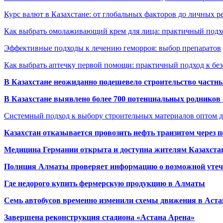
Курс валют в Казахстане: от глобальных факторов до личных 
Как выбрать омолаживающий крем для лица: практичный подхо
Эффективные подходы к лечению геморроя: выбор препаратов
Как выбрать аптечку первой помощи: практичный подход к бе
В Казахстане неожиданно подешевело строительство частн
В Казахстане выявлено более 700 потенциальных родников 
Системный подход к выбору строительных материалов оптом д
Казахстан отказывается провозить нефть транзитом через 
Медицина Германии открыта и доступна жителям Казахста
Полиция Алматы проверяет информацию о возможной утеч
Где недорого купить фермерскую продукцию в Алматы
Семь автобусов временно изменили схемы движения в Аста
Завершена реконструкция стадиона «Астана Арена»