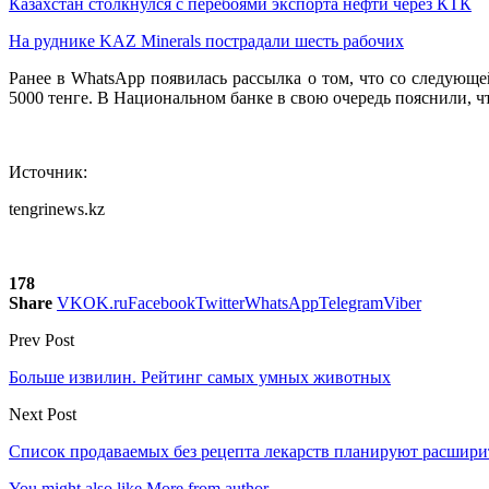
Казахстан столкнулся с перебоями экспорта нефти через КТК
На руднике KAZ Minerals пострадали шесть рабочих
Ранее в WhatsApp появилась рассылка о том, что со следующ
5000 тенге. В Национальном банке в свою очередь пояснили, ч
Источник:
tengrinews.kz
178
Share
VK
OK.ru
Facebook
Twitter
WhatsApp
Telegram
Viber
Prev Post
Больше извилин. Рейтинг самых умных животных
Next Post
Список продаваемых без рецепта лекарств планируют расшири
You might also like
More from author