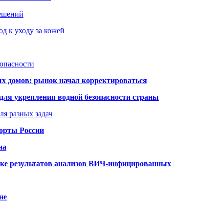
решений
д к уходу за кожей
зопасности
ых домов: рынок начал корректироваться
для укрепления водной безопасности страны
ля разных задач
порты России
на
ке результатов анализов ВИЧ-инфицированных
не