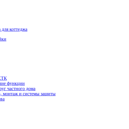
 для коттеджа
йки
 КТК
шние функции
руг частного дома
в, монтаж и системы защиты
ова